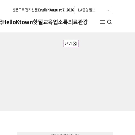
신문구독
전자신문
English
August 7, 2026
국
HelloKtown
핫딜
교육
업소록
의료관광