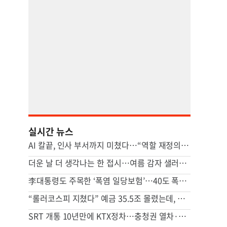
실시간 뉴스
AI 칼끝, 인사 부서까지 미쳤다…“역할 재정의 못하면 멸종”
더운 날 더 생각나는 한 접시…여름 감자 샐러드 [쿠킹]
李대통령도 주목한 ‘폭염 일당보험’…40도 폭염에 기후보험 뜬다
“롤러코스피 지쳤다” 예금 35.5조 몰렸는데, 금리 떨어진 이유
SRT 개통 10년만에 KTX정차…충청권 열차·버스 노선 대대적 확충