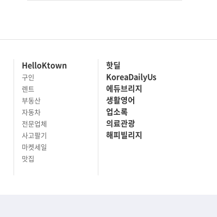
HelloKtown
핫딜
KoreaDailyUs
구인
에듀브리지
렌트
생활영어
부동산
업소록
자동차
의료관광
전문업체
해피빌리지
사고팔기
마켓세일
맛집