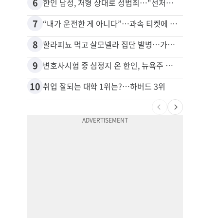
6
16
한인 남성, 처형 상대로 성범죄…"선처해줬더니 배신자 취급"
7
17
“내가 운전한 게 아니다”…과속 티켓에 오토파일럿 탓한 운전자
8
18
할라피뇨 먹고 살모넬라 집단 발병…가주 등 27개 주 확산
9
19
변호사시험 중 심정지 온 한인, 뉴욕주 제소
10
20
취업 잘되는 대학 1위는?…하버드 3위