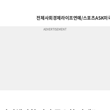
전체
사회
경제
라이프
연예/스포츠
ASK미