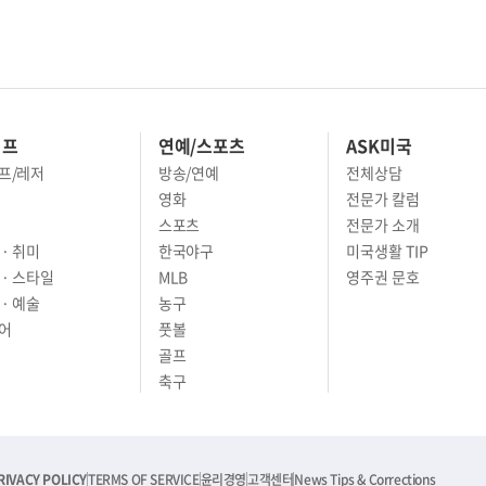
이프
연예/스포츠
ASK미국
프/레저
방송/연예
전체상담
영화
전문가 칼럼
스포츠
전문가 소개
· 취미
한국야구
미국생활 TIP
 · 스타일
MLB
영주권 문호
· 예술
농구
어
풋볼
골프
축구
RIVACY POLICY
TERMS OF SERVICE
윤리경영
고객센터
News Tips & Corrections