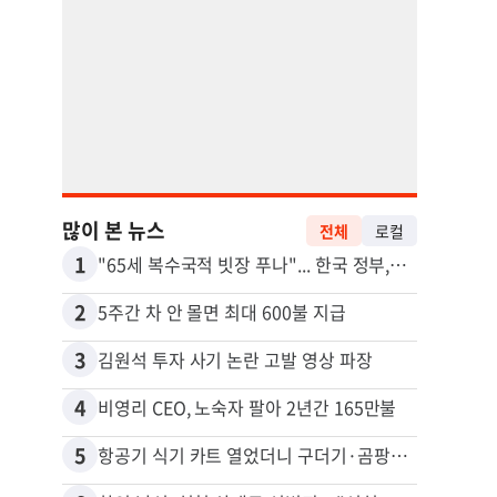
많이 본 뉴스
전체
로컬
1
11
"65세 복수국적 빗장 푸나"... 한국 정부, 연령 완화 전면 추진
2
12
5주간 차 안 몰면 최대 600불 지급
3
13
김원석 투자 사기 논란 고발 영상 파장
4
14
비영리 CEO, 노숙자 팔아 2년간 165만불
5
15
항공기 식기 카트 열었더니 구더기·곰팡이…LAX 기내식 업체 논란