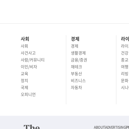
사회
경제
라
사회
경제
라이
사건사고
생활경제
건강
사람/커뮤니티
금융/증권
종교
이민/비자
재테크
여행 
교육
부동산
리빙
정치
비즈니스
문화 
국제
자동차
시니
오피니언
ABOUT
ADVERTISING
P