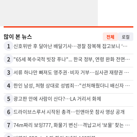
많이 본 뉴스
전체
로컬
1
신호위반 후 달아난 배달기사…경찰 잠복해 잡고보니 ‘반전’
2
"65세 복수국적 빗장 푸나"... 한국 정부, 연령 완화 전면 추진
3
서류 하나만 빠져도 영주권·비자 거부…심사관 재량권 대폭 확대
4
한인 남성, 처형 상대로 성범죄…"선처해줬더니 배신자 취급"
5
광고판 안에 사람이 산다?…LA 거리서 화제
6
드라이브스루서 시작된 총격…인앤아웃 참사 영상 공개