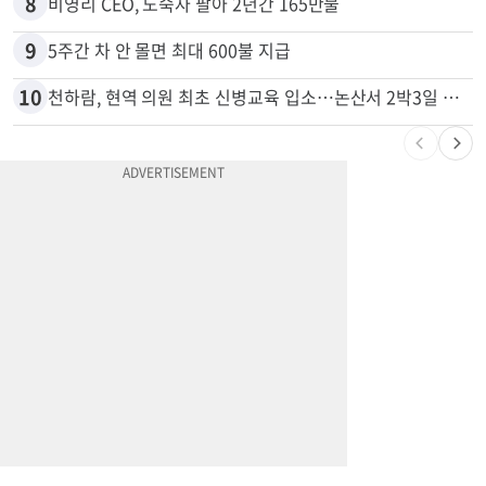
7
74m짜리 보잉777, 화물기 변신…격납고서 ‘보물’ 찾는 인천공항
8
비영리 CEO, 노숙자 팔아 2년간 165만불
9
5주간 차 안 몰면 최대 600불 지급
10
천하람, 현역 의원 최초 신병교육 입소…논산서 2박3일 생활