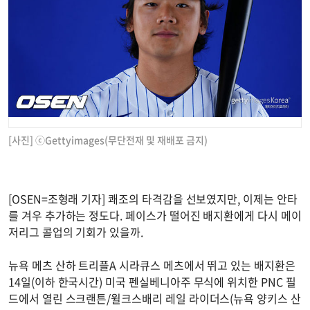
[사진] ⓒGettyimages(무단전재 및 재배포 금지)
[OSEN=조형래 기자] 쾌조의 타격감을 선보였지만, 이제는 안타
를 겨우 추가하는 정도다. 페이스가 떨어진 배지환에게 다시 메이
저리그 콜업의 기회가 있을까.
뉴욕 메츠 산하 트리플A 시라큐스 메츠에서 뛰고 있는 배지환은
14일(이하 한국시간) 미국 펜실베니아주 무식에 위치한 PNC 필
드에서 열린 스크랜튼/윌크스배리 레일 라이더스(뉴욕 양키스 산