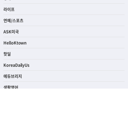
사회
경제
라이프
연예/스포츠
ASK미국
HelloKtown
핫딜
KoreaDailyUs
에듀브리지
생활영어
업소록
의료관광