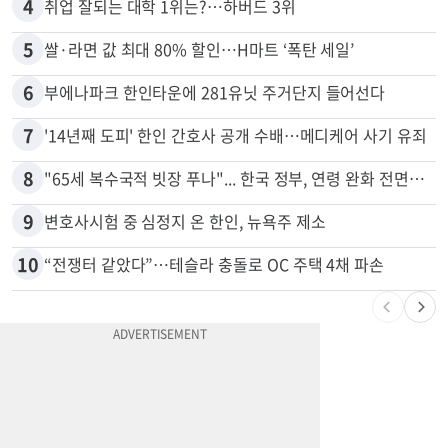
3
5주간 차 안 몰면 최대 600불 지급
4
취업 잘되는 대학 1위는?…하버드 3위
5
쌀·라면 값 최대 80% 할인…H마트 ‘폭탄 세일’
6
부에나파크 한인타운에 281유닛 주거단지 들어선다
7
'14년째 도피' 한인 간호사 공개 수배…메디케어 사기 유죄
8
"65세 복수국적 빗장 푸나"... 한국 정부, 연령 완화 전면 추진
9
변호사시험 중 심정지 온 한인, 뉴욕주 제소
10
“전쟁터 같았다”…테슬라 충돌로 OC 주택 4채 파손