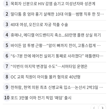
1
목회자 신분으로 HIV 감염 숨기고 미성년자와 성관계
2
말다툼 중 엄마 흉기 살해한 10대 아들…범행 직후 한 짓 충격
3
40대 여성, 오진으로 자궁 적출 수술
4
휴매나, 메디캘 어드밴티지 축소...60만명 플랜 상실 위기
5
바이든 암 투병 근황…“암이 뼈까지 전이, 고통스럽게 투병 중”
6
“6~7분 만에 에어컨 실외기 통째로 사라졌다” 애틀랜타서 실외기 도난 급증
7
“이번이 마지막 변경일 수도”…서머타임 운명은
8
OC 교회 직원이 아이들 몰카 혐의로 40년형
9
천하람, 현역 의원 최초 신병교육 입소…논산서 2박3일 생활
10
포드 3만불 이하 전기 픽업 ‘패덤’ 출시