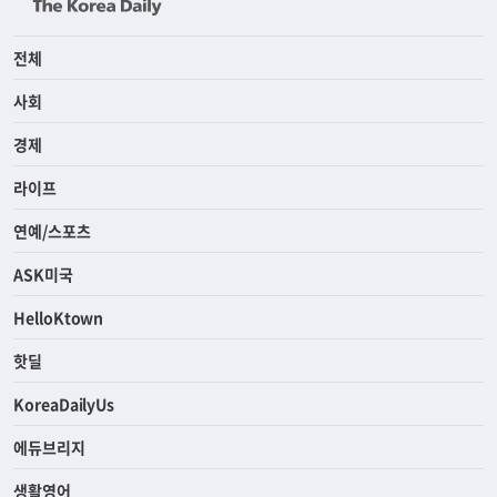
전체
사회
경제
라이프
연예/스포츠
ASK미국
HelloKtown
핫딜
KoreaDailyUs
에듀브리지
생활영어