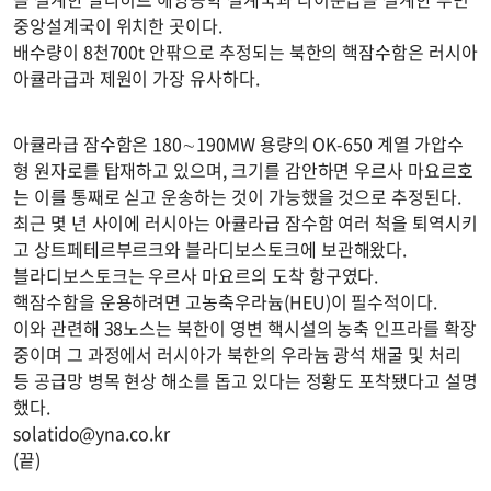
중앙설계국이 위치한 곳이다.
배수량이 8천700t 안팎으로 추정되는 북한의 핵잠수함은 러시아
아큘라급과 제원이 가장 유사하다.
아큘라급 잠수함은 180∼190MW 용량의 OK-650 계열 가압수
형 원자로를 탑재하고 있으며, 크기를 감안하면 우르사 마요르호
는 이를 통째로 싣고 운송하는 것이 가능했을 것으로 추정된다.
최근 몇 년 사이에 러시아는 아큘라급 잠수함 여러 척을 퇴역시키
고 상트페테르부르크와 블라디보스토크에 보관해왔다.
블라디보스토크는 우르사 마요르의 도착 항구였다.
핵잠수함을 운용하려면 고농축우라늄(HEU)이 필수적이다.
이와 관련해 38노스는 북한이 영변 핵시설의 농축 인프라를 확장
중이며 그 과정에서 러시아가 북한의 우라늄 광석 채굴 및 처리
등 공급망 병목 현상 해소를 돕고 있다는 정황도 포착됐다고 설명
했다.
solatido@yna.co.kr
(끝)