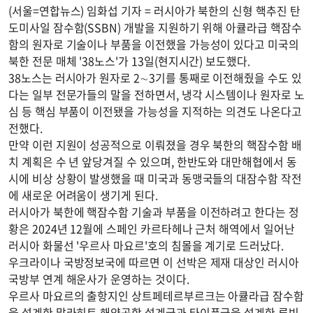
(서울=연합뉴스) 임화섭 기자 = 러시아가 북한의 신형 핵추진 탄
도미사일 잠수함(SSBN) 개발을 지원하기 위해 아큘라급 핵잠수
함의 원자로 기술이나 부품을 이전했을 가능성이 있다고 미국의
북한 전문 매체 '38노스'가 13일(현지시간) 보도했다.
38노스는 러시아가 원자로 2∼3기를 통째로 이전해줬을 수도 있
다는 일부 전문가들의 말을 전하면서, 냉각 시스템이나 원자로 노
심 등 핵심 부품이 이전됐을 가능성을 지적하는 의견도 나온다고
전했다.
만약 이런 지원이 성공적으로 이뤄졌을 경우 북한의 핵잠수함 배
치 계획은 수 년 앞당겨질 수 있으며, 한반도와 대만해협에서 동
시에 비상 상황이 발생했을 때 미국과 동맹국들의 대잠수함 작전
에 새로운 어려움이 생기게 된다.
러시아가 북한에 핵잠수함 기술과 부품을 이전하려고 한다는 정
황은 2024년 12월에 스페인 카르타헤나 근처 해역에서 일어난
러시아 화물선 '우르사 마요르'호의 침몰을 계기로 드러났다.
우크라이나 국방정보국에 따르면 이 선박은 제재 대상인 러시아
국방부 연계 해운사가 운영하는 것이다.
우르사 마요르의 출항지인 상트페테르부르크는 아큘라급 잠수함
을 설계한 말라히트 해양공학 설계국과 타이푼급을 설계한 루빈