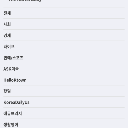
전체
사회
경제
라이프
연예/스포츠
ASK미국
HelloKtown
핫딜
KoreaDailyUs
에듀브리지
생활영어