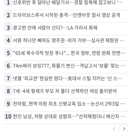
1
신호위반 후 달아난 배달기사…경찰 잠복해 잡고보니 ‘반전’
2
드라이브스루서 시작된 총격…인앤아웃 참사 영상 공개
3
광고판 안에 사람이 산다?…LA 거리서 화제
4
서류 하나만 빠져도 영주권·비자 거부…심사관 재량권 대폭 확대
5
"65세 복수국적 빗장 푸나"... 한국 정부, 연령 완화 전면 추진
6
74m짜리 보잉777, 화물기 변신…격납고서 ‘보물’ 찾는 인천공항
7
넷플 ‘외교관’ 현실판 떴다…美대사 스틸 지키는 ‘신 스틸러’
8
7세·4세 형제가 부모 차 몰다 산책하던 여성 들이받아
9
천하람, 현역 의원 최초 신병교육 입소…논산서 2박3일 생활
10
한인 남성, 처형 상대로 성범죄…"선처해줬더니 배신자 취급"