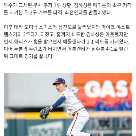
투수가 교체된 무사 주자 1루 상황, 김하성은 메이튼의 초구 커터
를 지켜본 뒤 2구 커브를 타격, 좌전안타를 만들어냈다.
이후 대타 도미닉 스미스가 삼진으로 물러났지만 마이크 야스트
렘스키의 2루타가 터졌고, 홈까지 쇄도한 김하성은 아웃됐지만
먼저 해리스가 홈을 밟으면서 애틀랜타가 2-1 리드를 가져왔다.
이어 두본의 투런포가 터지면서 애틀랜타가 점수를 4-1로 벌린
뒤 그대로 경기를 끝냈다.