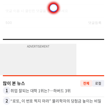
많이 본 뉴스
전체
로컬
1
취업 잘되는 대학 1위는?…하버드 3위