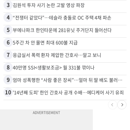
2
“로또, 이 번호 찍지 마라” 물리학자의 당첨금 높이는 비밀
3
김원석 투자 사기 논란 고발 영상 파장
4
“전쟁터 같았다”…테슬라 충돌로 OC 주택 4채 파손
5
부에나파크 한인타운에 281유닛 주거단지 들어선다
6
5주간 차 안 몰면 최대 600불 지급
7
응급실서 폭력 환자 제압한 간호사…알고 보니
8
40만명 SSI<생활보조금> 월 331불 깎이나
9
엄마 성폭행한 “사람 좋은 장씨”…얼마 뒤 딸 배도 불러왔다
10
'14년째 도피' 한인 간호사 공개 수배…메디케어 사기 유죄