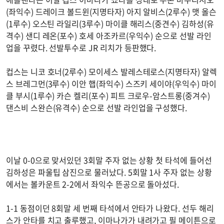
(좌익수) 드레이크 볼드윈(지명타자) 아지 알비스(2루수) 맷 올슨
(1루수) 오스틴 라일리(3루수) 마이클 해리스(중견수) 김하성(유
격수) 샌디 레온(포수) 호세 아조카르(우익수) 순으로 선발 라인
업을 꾸렸다. 선발투수로 JR 리치가 등판했다.
컵스는 니코 호너(2루수) 모이세스 발레스테로스(지명타자) 알렉
스 브레그먼(3루수) 이안 햅(좌익수) 스즈키 세이야(우익수) 마이
클 부시(1루수) 카슨 켈리(포수) 피트 크로우-암스트롱(중겨수)
댄스비 스완슨(유격수) 순으로 선발 라인업을 구성했다.
이날 0-0으로 맞서있던 3회말 주자 없는 상황 첫 타석에 들어선
김하성은 파울팁 삼진으로 물러났다. 5회말 1사 주자 없는 상황
에서는 볼카운트 2-2에서 좌익수 뜬공으로 돌아섰다.
1-1 동점이던 8회말 세 번째 타석에서 안타가 나왔다. 선두 해리
스가 안타를 치고 출루했고, 이마나가가 내려가고 필 메이튼으로