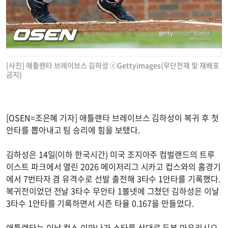
[사진] 애틀랜타 브레이브스 김하성 ⓒGettyimages(무단전재 및 재배포
금지)
[OSEN=조은혜 기자] 애틀랜타 브레이브스 김하성이 복귀 후 첫
안타를 뽑아내고 팀 승리에 힘을 보탰다.
김하성은 14일(이하 한국시간) 미국 조지아주 컴벌랜드의 트루
이스트 파크에서 열린 2026 메이저리그 시카고 컵스와의 홈경기
에서 7번타자 겸 유격수로 선발 출전해 3타수 1안타를 기록했다.
복귀전이었던 전날 3타수 무안타 1볼넷에 그쳤던 김하성은 이날
3타수 1안타를 기록하면서 시즌 타율 0.167을 만들었다.
애틀랜타는 이날 컵스 이마나가 쇼타를 상대로 두본 마우리시오