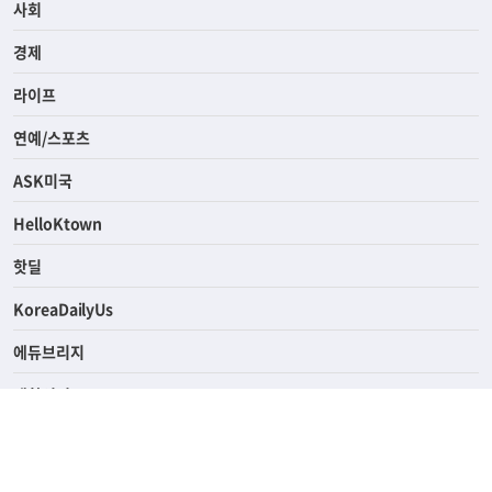
전체
사회
경제
라이프
연예/스포츠
ASK미국
HelloKtown
핫딜
KoreaDailyUs
에듀브리지
생활영어
업소록