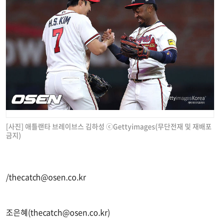
[사진] 애틀랜타 브레이브스 김하성 ⓒGettyimages(무단전재 및 재배포
금지)
/
thecatch@osen.co.kr
조은혜(
thecatch@osen.co.kr
)