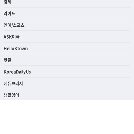
사회
경제
라이프
연예/스포츠
ASK미국
HelloKtown
핫딜
KoreaDailyUs
에듀브리지
생활영어
업소록
의료관광