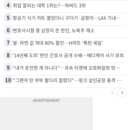
3
김원석 투자 사기 논란 고발 영상 파장
4
취업 잘되는 대학 1위는?…하버드 3위
5
항공기 식기 카트 열었더니 구더기·곰팡이…LAX 기내식 업체 논란
6
변호사시험 중 심정지 온 한인, 뉴욕주 제소
7
쌀·라면 값 최대 80% 할인…H마트 ‘폭탄 세일’
8
'14년째 도피' 한인 간호사 공개 수배…메디케어 사기 유죄
9
“내가 운전한 게 아니다”…과속 티켓에 오토파일럿 탓한 운전자
10
“그랜저 탄 부부 팔다리 잘랐다”…핑크 살인공장 충격 실체