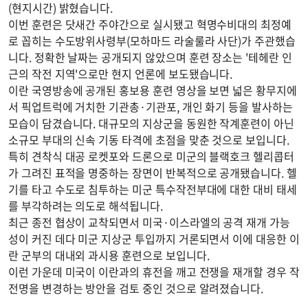
(현지시간) 밝혔습니다.
이번 훈련은 닷새간 주야간으로 실시됐고 혁명수비대의 최정예
로 꼽히는 수도방위사령부(모하마드 라술룰라 사단)가 주관했습
니다. 정확한 날짜는 공개되지 않았으며 훈련 장소는 '테헤란 인
근의 작전 지역'으로만 현지 언론에 보도됐습니다.
이란 국영방송에 공개된 홍보용 훈련 영상을 보면 넓은 황무지에
서 픽업트럭에 거치한 기관총·기관포, 개인 화기 등을 발사하는
모습이 담겼습니다. 대규모의 지상군을 동원한 작계훈련이 아닌
소규모 부대의 신속 기동 타격에 초점을 맞춘 것으로 보입니다.
특히 견착식 대공 로켓포와 드론으로 미군의 블랙호크 헬리콥터
가 그려진 표적을 명중하는 장면이 반복적으로 공개됐습니다. 헬
기를 타고 수도로 침투하는 미군 특수작전부대에 대한 대비 태세
를 부각하려는 의도로 해석됩니다.
최근 종전 협상이 교착되면서 미국·이스라엘의 공격 재개 가능
성이 커진 데다 미군 지상군 투입까지 거론되면서 이에 대응한 이
란 군부의 대내외 과시용 훈련으로 보입니다.
이런 가운데 미국이 이란과의 휴전을 깨고 전쟁을 재개할 경우 작
전명을 변경하는 방안을 검토 중인 것으로 알려졌습니다.