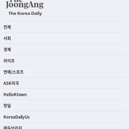
전체
사회
경제
라이프
연예/스포츠
ASK미국
HelloKtown
핫딜
KoreaDailyUs
에듀브리지