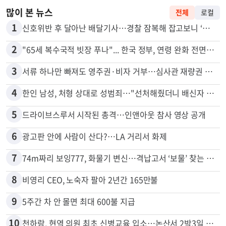
많이 본 뉴스
전체
로컬
1
신호위반 후 달아난 배달기사…경찰 잠복해 잡고보니 ‘반전’
2
"65세 복수국적 빗장 푸나"... 한국 정부, 연령 완화 전면 추진
3
서류 하나만 빠져도 영주권·비자 거부…심사관 재량권 대폭 확대
4
한인 남성, 처형 상대로 성범죄…"선처해줬더니 배신자 취급"
5
드라이브스루서 시작된 총격…인앤아웃 참사 영상 공개
6
광고판 안에 사람이 산다?…LA 거리서 화제
7
74m짜리 보잉777, 화물기 변신…격납고서 ‘보물’ 찾는 인천공항
8
비영리 CEO, 노숙자 팔아 2년간 165만불
9
5주간 차 안 몰면 최대 600불 지급
10
천하람, 현역 의원 최초 신병교육 입소…논산서 2박3일 생활