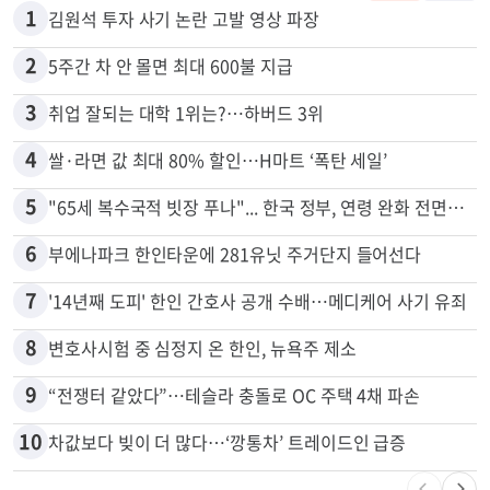
많이 본 뉴스
전체
로컬
1
김원석 투자 사기 논란 고발 영상 파장
2
5주간 차 안 몰면 최대 600불 지급
3
취업 잘되는 대학 1위는?…하버드 3위
4
쌀·라면 값 최대 80% 할인…H마트 ‘폭탄 세일’
5
"65세 복수국적 빗장 푸나"... 한국 정부, 연령 완화 전면 추진
6
부에나파크 한인타운에 281유닛 주거단지 들어선다
7
'14년째 도피' 한인 간호사 공개 수배…메디케어 사기 유죄
8
변호사시험 중 심정지 온 한인, 뉴욕주 제소
9
“전쟁터 같았다”…테슬라 충돌로 OC 주택 4채 파손