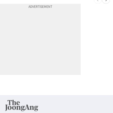
10
차값보다 빚이 더 많다…‘깡통차’ 트레이드인 급증