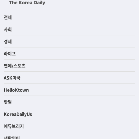
전체
사회
경제
라이프
연예/스포츠
ASK미국
HelloKtown
핫딜
KoreaDailyUs