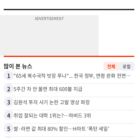
많이 본 뉴스
전체
로컬
1
"65세 복수국적 빗장 푸나"... 한국 정부, 연령 완화 전면 추진
2
5주간 차 안 몰면 최대 600불 지급
3
김원석 투자 사기 논란 고발 영상 파장
4
취업 잘되는 대학 1위는?…하버드 3위