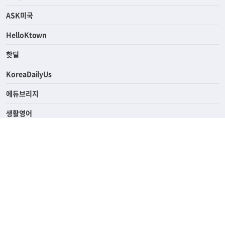
라이프
연예/스포츠
ASK미국
HelloKtown
핫딜
KoreaDailyUs
에듀브리지
생활영어
업소록
의료관광
해피빌리지
ABOUT
ADVERTISING
PRIVACY POLICY
TERMS OF SERVICE
윤리경영
고객센터
News Tips & Corrections