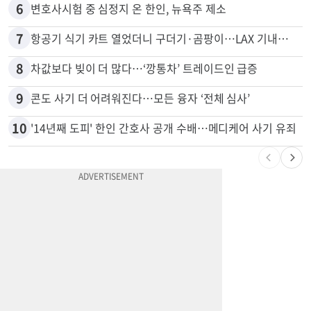
5
쌀·라면 값 최대 80% 할인…H마트 ‘폭탄 세일’
6
변호사시험 중 심정지 온 한인, 뉴욕주 제소
7
항공기 식기 카트 열었더니 구더기·곰팡이…LAX 기내식 업체 논란
8
차값보다 빚이 더 많다…‘깡통차’ 트레이드인 급증
9
콘도 사기 더 어려워진다…모든 융자 ‘전체 심사’
10
'14년째 도피' 한인 간호사 공개 수배…메디케어 사기 유죄