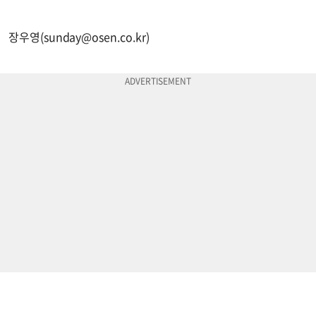
장우영(
sunday@osen.co.kr
)