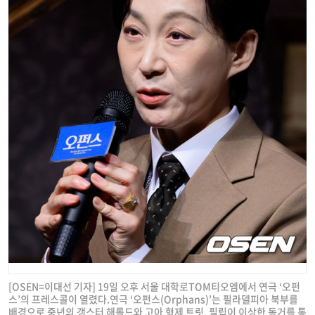
[OSEN=이대선 기자] 19일 오후 서울 대학로TOM티오엠에서 연극 ‘오펀
스’의 프레스콜이 열렸다.연극 ‘오펀스(Orphans)’는 필라델피아 북부를
배경으로 중년의 갱스터 해롤드와 고아 형제 트릿, 필립이 이상한 동거를 통