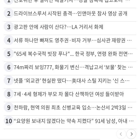
2
드라이브스루서 시작된 총격…인앤아웃 참사 영상 공개
3
광고판 안에 사람이 산다?…LA 거리서 화제
4
서류 하나만 빠져도 영주권·비자 거부…심사관 재량권 대폭 확대
5
"65세 복수국적 빗장 푸나"... 한국 정부, 연령 완화 전면 추진
6
74m짜리 보잉777, 화물기 변신…격납고서 ‘보물’ 찾는 인천공항
7
넷플 ‘외교관’ 현실판 떴다…美대사 스틸 지키는 ‘신 스틸러’
8
7세·4세 형제가 부모 차 몰다 산책하던 여성 들이받아
9
천하람, 현역 의원 최초 신병교육 입소…논산서 2박3일 생활
10
“요양원 보내지 않겠다는 약속 지켰다” 91세 남성, 아내 살해 혐의