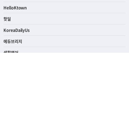
ASK미국
HelloKtown
핫딜
KoreaDailyUs
에듀브리지
생활영어
업소록
의료관광
해피빌리지
ABOUT
ADVERTISING
PRIVACY POLICY
TERMS OF SERVICE
윤리경영
고객센터
News Tips & Corrections
690 Wilshire Place Los Angeles, CA 90005