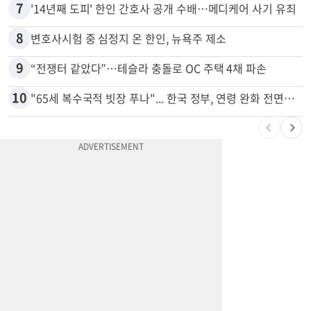
6
부에나파크 한인타운에 281유닛 주거단지 들어선다
7
'14년째 도피' 한인 간호사 공개 수배…메디케어 사기 유죄
8
변호사시험 중 심정지 온 한인, 뉴욕주 제소
9
“전쟁터 같았다”…테슬라 충돌로 OC 주택 4채 파손
10
"65세 복수국적 빗장 푸나"... 한국 정부, 연령 완화 전면 추진