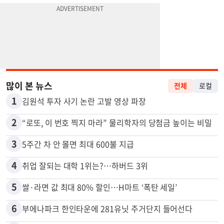
많이 본 뉴스
전체
로컬
1
김원석 투자 사기 논란 고발 영상 파장
2
“로또, 이 번호 찍지 마라” 물리학자의 당첨금 높이는 비밀
3
5주간 차 안 몰면 최대 600불 지급
4
취업 잘되는 대학 1위는?…하버드 3위
5
쌀·라면 값 최대 80% 할인…H마트 ‘폭탄 세일’