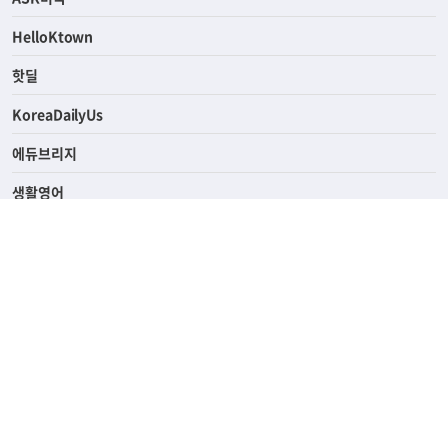
HelloKtown
핫딜
KoreaDailyUs
에듀브리지
생활영어
업소록
의료관광
해피빌리지
ABOUT
ADVERTISING
PRIVACY POLICY
TERMS OF SERVICE
윤리경영
고객센터
News Tips & Corrections
690 Wilshire Place Los Angeles, CA 90005
TEL. (213) 368-2500 FAX. (213) 389-6196
© Joongangilbo USA. All Rights Reserved.