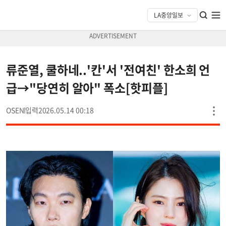
류준열, 쿨하네..'칸'서 '전여친' 한소희 언
급→"당연히 알아" 폭소[핫피플]
OSEN
2026.05.14 00:18