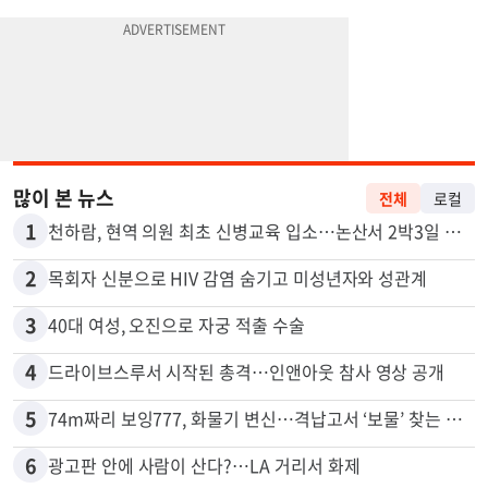
많이 본 뉴스
전체
로컬
1
천하람, 현역 의원 최초 신병교육 입소…논산서 2박3일 생활
2
목회자 신분으로 HIV 감염 숨기고 미성년자와 성관계
3
40대 여성, 오진으로 자궁 적출 수술
4
드라이브스루서 시작된 총격…인앤아웃 참사 영상 공개
5
74m짜리 보잉777, 화물기 변신…격납고서 ‘보물’ 찾는 인천공항
6
광고판 안에 사람이 산다?…LA 거리서 화제