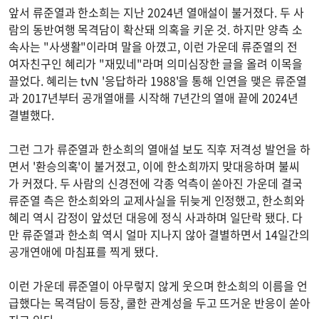
앞서 류준열과 한소희는 지난 2024년 열애설이 불거졌다. 두 사
람의 동반여행 목격담이 확산돼 의혹을 키운 것. 하지만 양측 소
속사는 "사생활"이라며 말을 아꼈고, 이런 가운데 류준열의 전
여자친구인 혜리가 "재밌네"라며 의미심장한 글을 올려 이목을
끌었다. 혜리는 tvN '응답하라 1988'을 통해 인연을 맺은 류준열
과 2017년부터 공개열애를 시작해 7년간의 열애 끝에 2024년
결별했다.
그런 그가 류준열과 한소희의 열애설 보도 직후 저격성 발언을 하
면서 '환승의혹'이 불거졌고, 이에 한소희까지 맞대응하며 불씨
가 커졌다. 두 사람의 신경전에 각종 억측이 쏟아진 가운데 결국
류준열 측은 한소희와의 교제사실을 뒤늦게 인정했고, 한소희와
혜리 역시 감정이 앞섰던 대응에 정식 사과하며 일단락 됐다. 다
만 류준열과 한소희 역시 얼마 지나지 않아 결별하면서 14일간의
공개연애에 마침표를 찍게 됐다.
이런 가운데 류준열이 아무렇지 않게 웃으며 한소희의 이름을 언
급했다는 목격담이 등장, 쿨한 관계성을 두고 뜨거운 반응이 쏟아