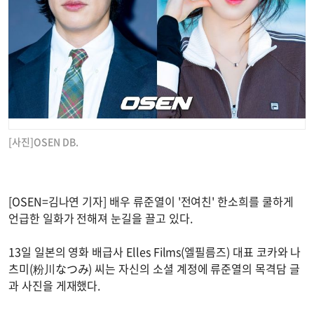
[사진]OSEN DB.
[OSEN=김나연 기자] 배우 류준열이 '전여친' 한소희를 쿨하게
언급한 일화가 전해져 눈길을 끌고 있다.
13일 일본의 영화 배급사 Elles Films(엘필름즈) 대표 코카와 나
츠미(粉川なつみ) 씨는 자신의 소셜 계정에 류준열의 목격담 글
과 사진을 게재했다.