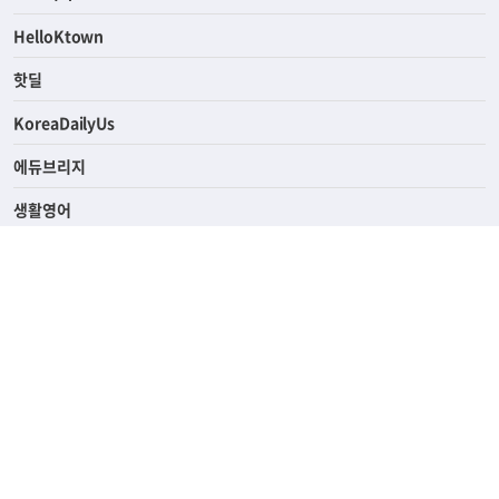
HelloKtown
핫딜
KoreaDailyUs
에듀브리지
생활영어
업소록
의료관광
해피빌리지
ABOUT
ADVERTISING
PRIVACY POLICY
TERMS OF SERVICE
윤리경영
고객센터
News Tips & Corrections
690 Wilshire Place Los Angeles, CA 90005
TEL. (213) 368-2500 FAX. (213) 389-6196
© Joongangilbo USA. All Rights Reserved.