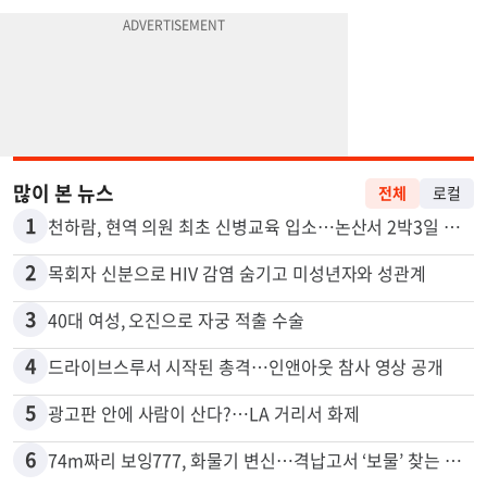
많이 본 뉴스
전체
로컬
1
천하람, 현역 의원 최초 신병교육 입소…논산서 2박3일 생활
2
목회자 신분으로 HIV 감염 숨기고 미성년자와 성관계
3
40대 여성, 오진으로 자궁 적출 수술
4
드라이브스루서 시작된 총격…인앤아웃 참사 영상 공개
5
광고판 안에 사람이 산다?…LA 거리서 화제
6
74m짜리 보잉777, 화물기 변신…격납고서 ‘보물’ 찾는 인천공항