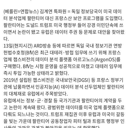
(베를린=연합뉴스) 김계연 특파원 = 독일 정보당국이 미국 데이
터 분석업체 팔란티어 대신 프랑스산 보안 프로그램을 도입했다.
팔란티어는 도널드 트럼프 미국 행정부 들어 강경 이민단속에 쓰
이면서 논란이 됐고 유럽은 데이터 주권 등 문제로 대안을 찾아왔
다.
13일(현지시간) ARD방송 등에 따르면 독일 국내 정보기관 연방
헌법수호청(BfV)은 최근 대테러·방첩 임무에 쓰기 위해 프랑스
업체 챕스비전의 데이터 분석 플랫폼 아르고노스(ArgonOS)를
구매했다. BfV는 시험 운영을 성공적으로 마쳤고 대테러 임무에
즉시 투입 가능한 상태라고 밝혔다.
2019년 설립된 챕스비전은 국내보안국(DGSI) 등 프랑스 정부기
관에 납품하면서 인공지능(AI) 데이터 분석 선두업체인 팔란티어
의 대체재로 유럽에서 주목받았다.
유럽에서는 정보·군·경찰 등 국가기관과 팔란티어의 계약을 두
고 논란이 계속돼 왔다. 광범위한 데이터를 미국 업체 플랫폼으로
다뤄도 되느냐는 것이다. 트럼프 재집권 이후 유럽과 미국이 갈등
을 빚는 가운데 팔란티어 공동창업자 피터 틸과 트럼프 행정부 인
사들의 가까운 관계가 불안감을 키우는 데 한몫했다.