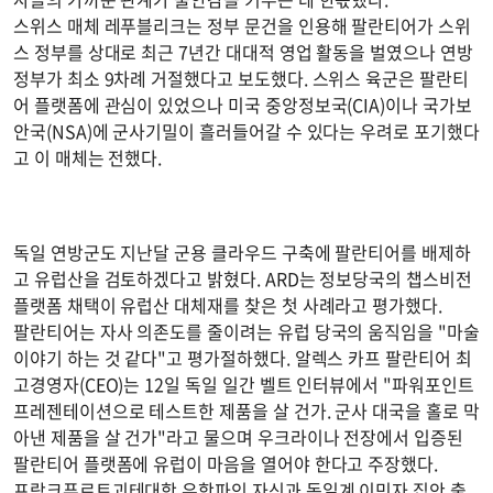
스위스 매체 레푸블리크는 정부 문건을 인용해 팔란티어가 스위
스 정부를 상대로 최근 7년간 대대적 영업 활동을 벌였으나 연방
정부가 최소 9차례 거절했다고 보도했다. 스위스 육군은 팔란티
어 플랫폼에 관심이 있었으나 미국 중앙정보국(CIA)이나 국가보
안국(NSA)에 군사기밀이 흘러들어갈 수 있다는 우려로 포기했다
고 이 매체는 전했다.
독일 연방군도 지난달 군용 클라우드 구축에 팔란티어를 배제하
고 유럽산을 검토하겠다고 밝혔다. ARD는 정보당국의 챕스비전
플랫폼 채택이 유럽산 대체재를 찾은 첫 사례라고 평가했다.
팔란티어는 자사 의존도를 줄이려는 유럽 당국의 움직임을 "마술
이야기 하는 것 같다"고 평가절하했다. 알렉스 카프 팔란티어 최
고경영자(CEO)는 12일 독일 일간 벨트 인터뷰에서 "파워포인트
프레젠테이션으로 테스트한 제품을 살 건가. 군사 대국을 홀로 막
아낸 제품을 살 건가"라고 물으며 우크라이나 전장에서 입증된
팔란티어 플랫폼에 유럽이 마음을 열어야 한다고 주장했다.
프랑크푸르트괴테대학 유학파인 자신과 독일계 이민자 집안 출