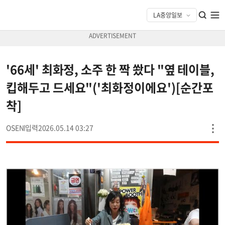
'66세' 최화정, 소주 한 짝 쐈다 "옆 테이블,
킵해두고 드세요"('최화정이에요')[순간포
착]
OSEN
2026.05.14 03:27