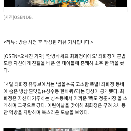
[사진]OSEN DB.
<리뷰 : 방송 시청 후 작성된 리뷰 기사입니다.>
[OSEN=오세진 기자] ‘안녕하세요 최화정이에요’ 최화정이 혼밥
도중 자신에게 친절을 베푼 옆 테이블에 흔쾌히 소주 한 짝을 쐈
다.
14일 최화정 유튜브에서는 ‘씹을수록 고소함 폭발! 최화정 동네
에 숨은 냉삼 찐맛집(+성수동 한바퀴)’라는 영상이 공개됐다. 최
화정은 자신이 거주하는 성수동에서 가까운 '뚝도 청춘시장'을 소
개하며 그곳으로 갔다. 어린이날을 맞이해 최화정은 무려 3차 동
안 먹방을 자랑하며 복스러운 모습을 보였다.