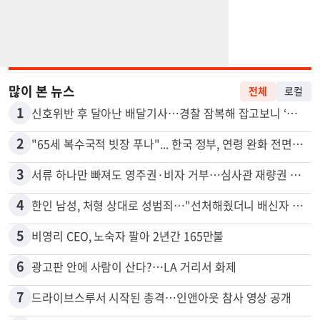
많이 본 뉴스
전체
로컬
1
신호위반 후 달아난 배달기사…경찰 잠복해 잡고보니 ‘반전’
2
"65세 복수국적 빗장 푸나"... 한국 정부, 연령 완화 전면 추진
3
서류 하나만 빠져도 영주권·비자 거부…심사관 재량권 대폭 확대
4
한인 남성, 처형 상대로 성범죄…"선처해줬더니 배신자 취급"
5
비영리 CEO, 노숙자 팔아 2년간 165만불
6
광고판 안에 사람이 산다?…LA 거리서 화제