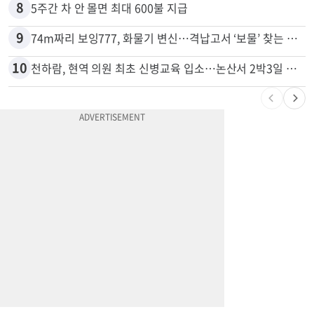
7
드라이브스루서 시작된 총격…인앤아웃 참사 영상 공개
8
5주간 차 안 몰면 최대 600불 지급
9
74m짜리 보잉777, 화물기 변신…격납고서 ‘보물’ 찾는 인천공항
10
천하람, 현역 의원 최초 신병교육 입소…논산서 2박3일 생활