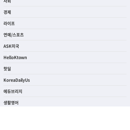
전체
사회
경제
라이프
연예/스포츠
ASK미국
HelloKtown
핫딜
KoreaDailyUs
에듀브리지
생활영어
업소록