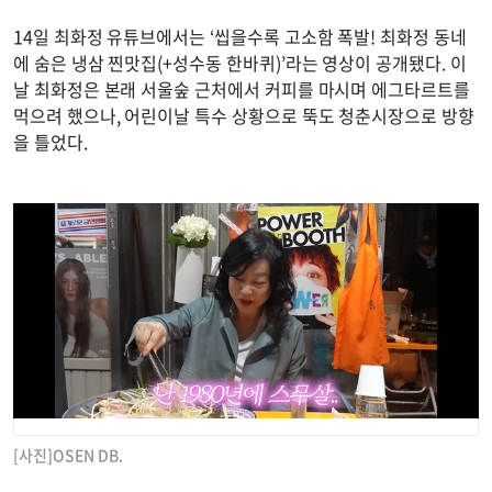
14일 최화정 유튜브에서는 ‘씹을수록 고소함 폭발! 최화정 동네
에 숨은 냉삼 찐맛집(+성수동 한바퀴)’라는 영상이 공개됐다. 이
날 최화정은 본래 서울숲 근처에서 커피를 마시며 에그타르트를
먹으려 했으나, 어린이날 특수 상황으로 뚝도 청춘시장으로 방향
을 틀었다.
[사진]OSEN DB.