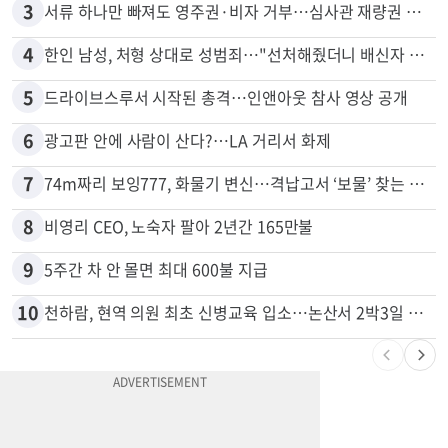
2
"65세 복수국적 빗장 푸나"... 한국 정부, 연령 완화 전면 추진
3
서류 하나만 빠져도 영주권·비자 거부…심사관 재량권 대폭 확대
4
한인 남성, 처형 상대로 성범죄…"선처해줬더니 배신자 취급"
5
드라이브스루서 시작된 총격…인앤아웃 참사 영상 공개
6
광고판 안에 사람이 산다?…LA 거리서 화제
7
74m짜리 보잉777, 화물기 변신…격납고서 ‘보물’ 찾는 인천공항
8
비영리 CEO, 노숙자 팔아 2년간 165만불
9
5주간 차 안 몰면 최대 600불 지급
10
천하람, 현역 의원 최초 신병교육 입소…논산서 2박3일 생활