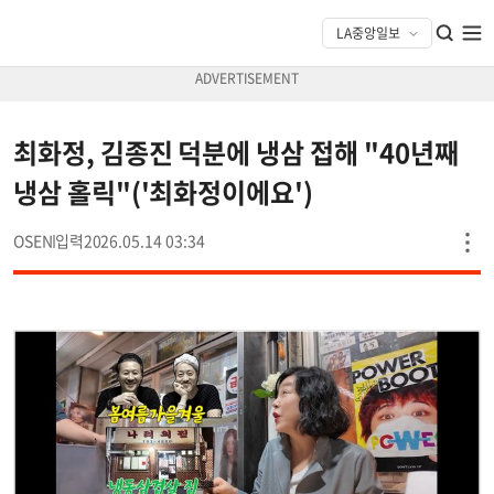
최화정, 김종진 덕분에 냉삼 접해 "40년째
냉삼 홀릭"('최화정이에요')
OSEN
2026.05.14 03:34