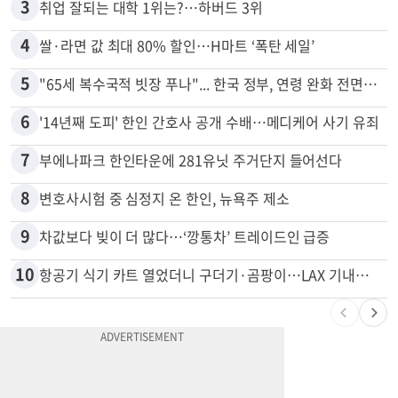
2
김원석 투자 사기 논란 고발 영상 파장
3
취업 잘되는 대학 1위는?…하버드 3위
4
쌀·라면 값 최대 80% 할인…H마트 ‘폭탄 세일’
5
"65세 복수국적 빗장 푸나"... 한국 정부, 연령 완화 전면 추진
6
'14년째 도피' 한인 간호사 공개 수배…메디케어 사기 유죄
7
부에나파크 한인타운에 281유닛 주거단지 들어선다
8
변호사시험 중 심정지 온 한인, 뉴욕주 제소
9
차값보다 빚이 더 많다…‘깡통차’ 트레이드인 급증
10
항공기 식기 카트 열었더니 구더기·곰팡이…LAX 기내식 업체 논란