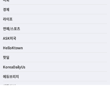
전체
사회
경제
라이프
연예/스포츠
ASK미국
HelloKtown
핫딜
KoreaDailyUs
에듀브리지
생활영어
업소록