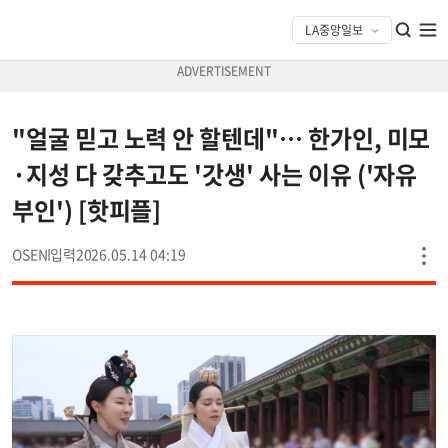
"얼굴 믿고 노력 안 할텐데"… 한가인, 미모
·지성 다 갖추고도 '갓생' 사는 이유 ('자유
부인') [핫피플]
OSEN
2026.05.14 04:19