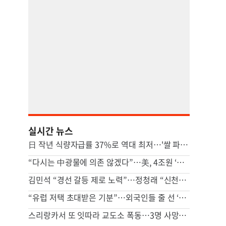
실시간 뉴스
日 작년 식량자급률 37%로 역대 최저…'쌀 파동' 여파
“다시는 中광물에 의존 않겠다”…美, 4조원 ‘광업 프로젝트’ 추진
김민석 “경선 갈등 제로 노력”…정청래 “신천지 의혹 제기 사과부터”
“유럽 저택 초대받은 기분”…외국인들 줄 선 ‘K뷰티 핫플’ 비밀 [비크닉]
스리랑카서 또 잇따라 교도소 폭동…3명 사망·20여명 부상