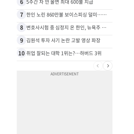
6
16
5주간 차 안 몰면 최대 600불 지급
7
17
한인 노린 860만불 보이스피싱 덜미…영사관·한국 검찰 사칭
8
18
변호사시험 중 심정지 온 한인, 뉴욕주 제소
9
19
김원석 투자 사기 논란 고발 영상 파장
10
20
취업 잘되는 대학 1위는?…하버드 3위