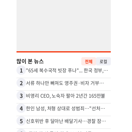
많이 본 뉴스
전체
로컬
1
11
"65세 복수국적 빗장 푸나"... 한국 정부, 연령 완화 전면 추진
2
12
서류 하나만 빠져도 영주권·비자 거부…심사관 재량권 대폭 확대
3
13
비영리 CEO, 노숙자 팔아 2년간 165만불
4
14
한인 남성, 처형 상대로 성범죄…"선처해줬더니 배신자 취급"
5
15
신호위반 후 달아난 배달기사…경찰 잠복해 잡고보니 ‘반전’