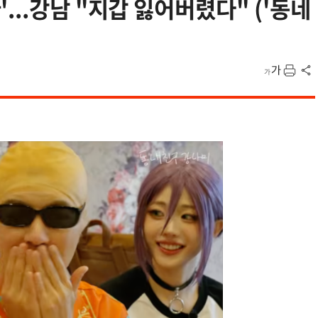
..강남 "지갑 잃어버렸다" ('동네