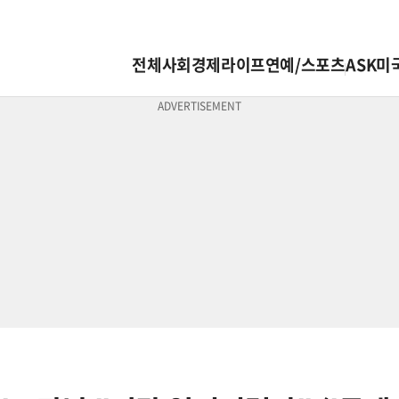
전체
사회
경제
라이프
연예/스포츠
ASK미