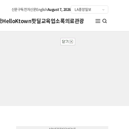
신문구독
전자신문
English
August 7, 2026
국
HelloKtown
핫딜
교육
업소록
의료관광