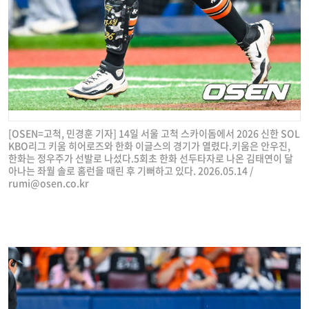
[OSEN=고척, 민경훈 기자] 14일 서울 고척 스카이돔에서 2026 신한 SOL
KBO리그 키움 히어로즈와 한화 이글스의 경기가 열렸다.키움은 안우진,
한화는 정우주가 선발로 나섰다.5회초 한화 선두타자로 나온 김태연이 달
아나는 좌월 솔로 홈런을 때린 후 기뻐하고 있다. 2026.05.14 /
rumi@osen.co.kr