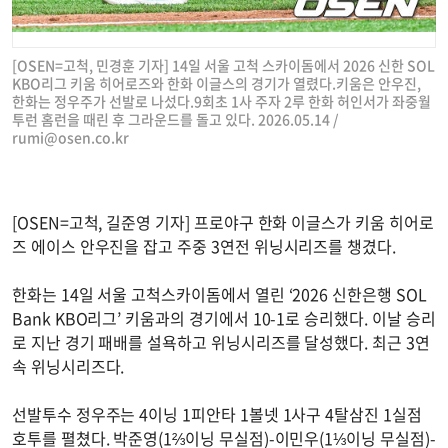
[OSEN=고척, 민경훈 기자] 14일 서울 고척 스카이돔에서 2026 신한 SOL
KBO리그 키움 히어로즈와 한화 이글스의 경기가 열렸다.키움은 안우진,
한화는 정우주가 선발로 나섰다.9회초 1사 주자 2루 한화 허인서가 좌중월
투런 홈런을 때린 후 그라운드를 돌고 있다. 2026.05.14 /
rumi@osen.co.kr
[OSEN=고척, 길준영 기자] 프로야구 한화 이글스가 키움 히어로
즈 에이스 안우진을 잡고 주중 3연전 위닝시리즈를 챙겼다.
한화는 14일 서울 고척스카이돔에서 열린 ‘2026 신한은행 SOL
Bank KBO리그’ 키움과의 경기에서 10-1로 승리했다. 이날 승리
로 지난 경기 패배를 설욕하고 위닝시리즈를 달성했다. 최근 3연
속 위닝시리즈다.
선발투수 정우주는 4이닝 1피안타 1볼넷 1사구 4탈삼진 1실점
호투를 펼쳤다. 박준영(1⅔이닝 무실점)-이민우(1⅓이닝 무실점)-