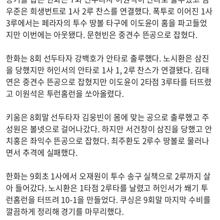
우준은 희생번트로 1사 2루 찬스를 연결했다. 폭투로 이어진 1사
3루에서는 페라자의 투수 땅볼 타구에 이도윤이 홈을 파고들었
지만 이번에는 아웃됐다. 문현빈은 중견수 뜬공으로 잡혔다.
한화는 8회 선두타자 강백호가 안타로 출루했다. 노시환은 삼진
을 당했지만 허인서의 안타로 1사 1, 2루 찬스가 연결됐다. 김태
연은 중견수 뜬공으로 잡혔지만 이도윤이 2타점 3루타를 터뜨렸
고 이원석은 투런홈런을 쏘아올렸다.
키움은 8회말 선두타자 김웅빈이 몸에 맞는 공으로 출루했고 주
성원은 볼넷으로 걸어나갔다. 하지만 서건창이 삼진을 당했고 안
치홍은 좌익수 뜬공으로 잡혔다. 최주환도 2루수 땅볼로 물러나
면서 추격에 실패했다.
한화는 9회초 1사에서 오재원이 투수 송구 실책으로 2루까지 살
아 들어갔다. 노시환은 1타점 2루타를 날렸고 허인서가 쐐기 투
런홈런을 터뜨려 10-1을 만들었다. 쿠싱은 9회말 마지막 수비를
깔끔하게 정리해 경기를 마무리했다.