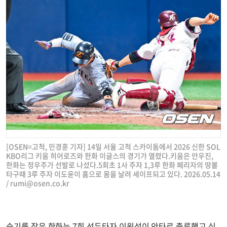
[OSEN=고척, 민경훈 기자] 14일 서울 고척 스카이돔에서 2026 신한 SOL
KBO리그 키움 히어로즈와 한화 이글스의 경기가 열렸다.키움은 안우진,
한화는 정우주가 선발로 나섰다.5회초 1사 주자 1,3루 한화 페리자의 땅볼
타구때 3루 주자 이도윤이 홈으로 몸을 날려 세이프되고 있다. 2026.05.14
/
rumi@osen.co.kr
승기를 잡은 한화는 7회 선두타자 이원석이 안타로 출루했고 심