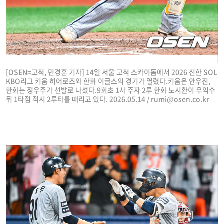
[OSEN=고척, 민경훈 기자] 14일 서울 고척 스카이돔에서 2026 신한 SOL
KBO리그 키움 히어로즈와 한화 이글스의 경기가 열렸다.키움은 안우진,
한화는 정우주가 선발로 나섰다.9회초 1사 주자 2루 한화 노시환이 우익수
뒤 1타점 적시 2루타를 때리고 있다. 2026.05.14 /
rumi@osen.co.kr