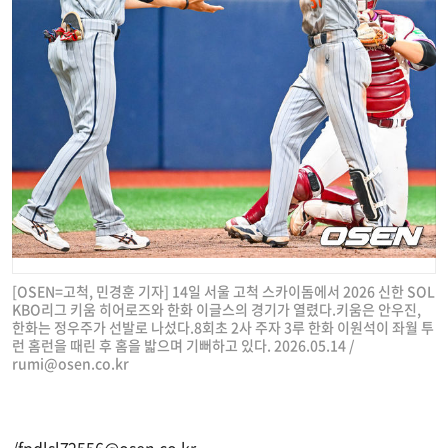
[OSEN=고척, 민경훈 기자] 14일 서울 고척 스카이돔에서 2026 신한 SOL
KBO리그 키움 히어로즈와 한화 이글스의 경기가 열렸다.키움은 안우진,
한화는 정우주가 선발로 나섰다.8회초 2사 주자 3루 한화 이원석이 좌월 투
런 홈런을 때린 후 홈을 밟으며 기뻐하고 있다. 2026.05.14 /
rumi@osen.co.kr
/
fpdlsl72556@osen.co.kr