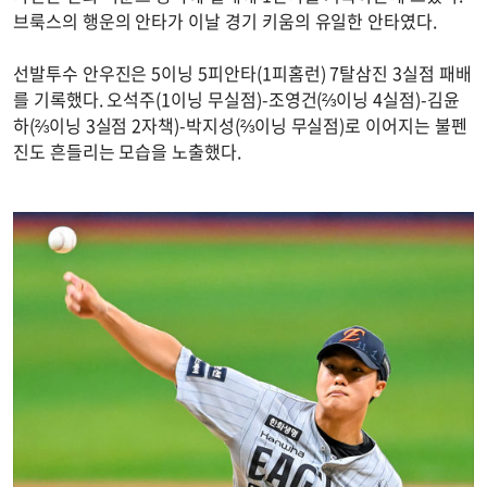
브룩스의 행운의 안타가 이날 경기 키움의 유일한 안타였다.
선발투수 안우진은 5이닝 5피안타(1피홈런) 7탈삼진 3실점 패배
를 기록했다. 오석주(1이닝 무실점)-조영건(⅔이닝 4실점)-김윤
하(⅔이닝 3실점 2자책)-박지성(⅔이닝 무실점)로 이어지는 불펜
진도 흔들리는 모습을 노출했다.