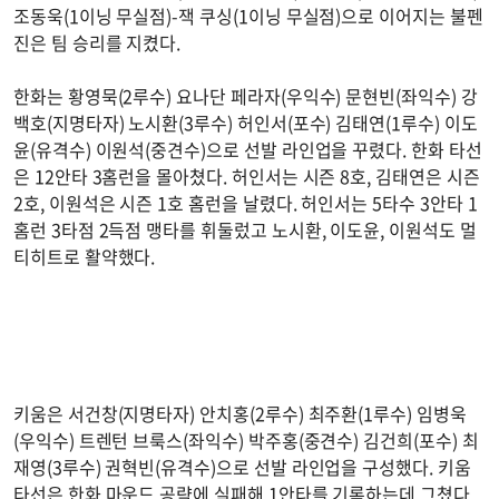
조동욱(1이닝 무실점)-잭 쿠싱(1이닝 무실점)으로 이어지는 불펜
진은 팀 승리를 지켰다.
한화는 황영묵(2루수) 요나단 페라자(우익수) 문현빈(좌익수) 강
백호(지명타자) 노시환(3루수) 허인서(포수) 김태연(1루수) 이도
윤(유격수) 이원석(중견수)으로 선발 라인업을 꾸렸다. 한화 타선
은 12안타 3홈런을 몰아쳤다. 허인서는 시즌 8호, 김태연은 시즌
2호, 이원석은 시즌 1호 홈런을 날렸다. 허인서는 5타수 3안타 1
홈런 3타점 2득점 맹타를 휘둘렀고 노시환, 이도윤, 이원석도 멀
티히트로 활약했다.
키움은 서건창(지명타자) 안치홍(2루수) 최주환(1루수) 임병욱
(우익수) 트렌턴 브룩스(좌익수) 박주홍(중견수) 김건희(포수) 최
재영(3루수) 권혁빈(유격수)으로 선발 라인업을 구성했다. 키움
타선은 한화 마운드 공략에 실패해 1안타를 기록하는데 그쳤다.