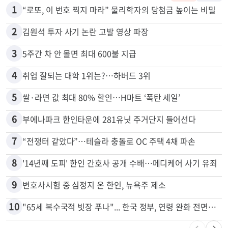
많이 본 뉴스
전체
로컬
1
“로또, 이 번호 찍지 마라” 물리학자의 당첨금 높이는 비밀
2
김원석 투자 사기 논란 고발 영상 파장
3
5주간 차 안 몰면 최대 600불 지급
4
취업 잘되는 대학 1위는?…하버드 3위
5
쌀·라면 값 최대 80% 할인…H마트 ‘폭탄 세일’
6
부에나파크 한인타운에 281유닛 주거단지 들어선다
7
“전쟁터 같았다”…테슬라 충돌로 OC 주택 4채 파손
8
'14년째 도피' 한인 간호사 공개 수배…메디케어 사기 유죄
9
변호사시험 중 심정지 온 한인, 뉴욕주 제소