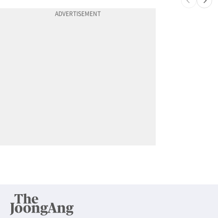
10
"65세 복수국적 빗장 푸나"... 한국 정부, 연령 완화 전면 추진