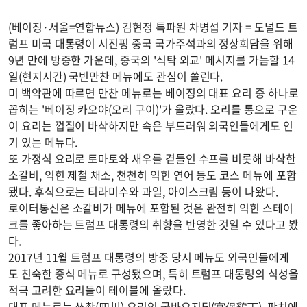
(베이징·서울=연합뉴스) 김현정 특파원 차병섭 기자 = 도널드 트
럼프 미국 대통령이 시진핑 중국 국가주석과의 정상회담을 위해
9년 만에 방중한 가운데, 중국의 '식탁 외교' 메시지를 가늠할 14
일(현지시간) 국빈만찬 메뉴에도 관심이 쏠린다.
미 백악관에 따르면 만찬 메뉴로는 베이징의 대표 요리 중 하나로
꼽히는 '베이징 카오야(오리 구이)'가 올랐다. 오리를 통으로 구운
이 요리는 껍질이 바삭하지만 속은 부드러워 외국인들에게도 인
기 있는 메뉴다.
또 가정식 요리로 토마토와 새우를 곁들인 수프를 비롯해 바삭한
소갈비, 익힌 제철 채소, 천천히 익힌 연어 등도 코스 메뉴에 포함
됐다. 후식으로는 티라미수와 과일, 아이스크림 등이 나왔다.
로이터통신은 소갈비가 메뉴에 포함된 것은 완전히 익힌 스테이
크를 좋아하는 트럼프 대통령의 취향을 반영한 것일 수 있다고 봤
다.
2017년 11월 트럼프 대통령의 방중 당시 메뉴도 외국인들에게
도 친숙한 중식 메뉴로 구성됐으며, 특히 트럼프 대통령의 식성을
적극 고려한 요리들이 테이블에 올랐다.
대표 메뉴로는 쓰촨(四川) 요리인 궁바오지딩(宮保鷄丁), 판치에