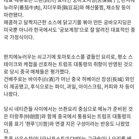
뉴러우(番茄牛肉), 지더우화(鷄豆花)와 해산물찜, 채소탕 등이
마련됐다.
매콤하고 달짝지근한 소스에 닭고기를 볶아 만든 궁바오지딩은
미국뿐 아니라 한국에서도 '궁보계정'으로 잘 알려진 대표적인 중
국 가정식이다.
판치에뉴러우는 쇠고기에 토마토소스를 곁들인 요리로, 평소 스
테이크와 케첩을 선호하는 트럼프 대통령의 취향이 반영된 것으
로 당시 중국 매체들은 평가했다.
건배주로는 바이주(白酒)가 아닌 중국 허베이산 장성(長城) 와인
이 제공됐고, 후식으로는 파이, 과일, 아이스크림, 커피와 차 등이
나왔다.
당시 네티즌들 사이에서는 쓰촨요리 중심으로 메뉴가 준비된 것
은 터랑푸(特朗普)와 함께 중국에서 통용되는 트럼프 대통령의
이름 표기 '촨푸'(川普)와 연결 지은 구성이라는 반응도 나왔었
다.
홍콩 사우스차이나모닝포스트(SCMP)는 고급술이나 요리를 배