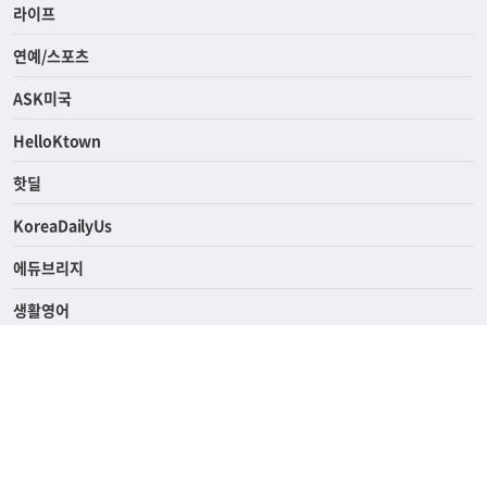
경제
라이프
연예/스포츠
ASK미국
HelloKtown
핫딜
KoreaDailyUs
에듀브리지
생활영어
업소록
의료관광