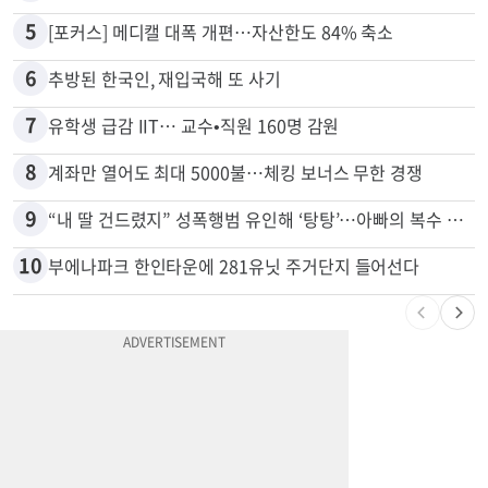
4
'14년째 도피' 한인 간호사 공개 수배…메디케어 사기 유죄
5
[포커스] 메디캘 대폭 개편…자산한도 84% 축소
6
추방된 한국인, 재입국해 또 사기
7
유학생 급감 IIT… 교수•직원 160명 감원
8
계좌만 열어도 최대 5000불…체킹 보너스 무한 경쟁
9
“내 딸 건드렸지” 성폭행범 유인해 ‘탕탕’…아빠의 복수 결말
10
부에나파크 한인타운에 281유닛 주거단지 들어선다