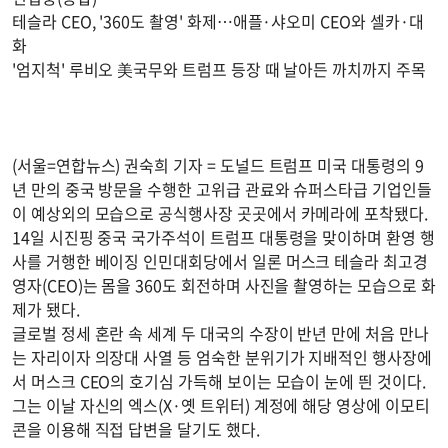
테슬라 CEO, '360도 촬영' 화제…애플·샤오미 CEO와 셀카·대
화
'엄지척' 루비오 美국무와 트럼프 등장 때 날아든 까치까지 주목
(서울=연합뉴스) 권숙희 기자 = 도널드 트럼프 미국 대통령의 9
년 만의 중국 방문을 수행한 고위급 관료와 슈퍼스타급 기업인들
이 예상외의 모습으로 공식행사장 곳곳에서 카메라에 포착됐다.
14일 시진핑 중국 국가주석이 트럼프 대통령을 맞이하며 환영 행
사를 거행한 베이징 인민대회당에서 일론 머스크 테슬라 최고경
영자(CEO)는 몸을 360도 회전하며 사진을 촬영하는 모습으로 화
제가 됐다.
글로벌 정세 혼란 속 세계 두 대국의 수장이 반년 만에 처음 만나
는 자리이자 의장대 사열 등 엄숙한 분위기가 지배적인 행사장에
서 머스크 CEO의 호기심 가득해 보이는 모습이 눈에 띈 것이다.
그는 이날 자신의 엑스(X·옛 트위터) 계정에 해당 영상에 이모티
콘을 이용해 직접 답변을 달기도 했다.