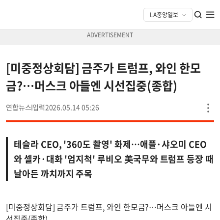
[미중정상회담] 금주가 트럼프, 와인 한모
금?…머스크 아들엔 시선집중(종합)
연합뉴스
2026.05.14 05:26
테슬라 CEO, '360도 촬영' 화제…애플·샤오미 CEO
와 셀카·대화 '엄지척' 루비오 美국무와 트럼프 등장 때
날아든 까치까지 주목
[미중정상회담] 금주가 트럼프, 와인 한모금?…머스크 아들엔 시
선집중(종합)