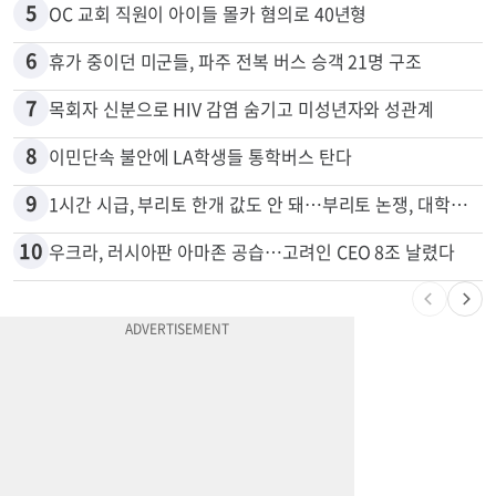
4
한인 유통사 “시장 키웠더니 오리온이 가로채”
5
OC 교회 직원이 아이들 몰카 혐의로 40년형
6
휴가 중이던 미군들, 파주 전복 버스 승객 21명 구조
7
목회자 신분으로 HIV 감염 숨기고 미성년자와 성관계
8
이민단속 불안에 LA학생들 통학버스 탄다
9
1시간 시급, 부리토 한개 값도 안 돼…부리토 논쟁, 대학생들 하소연
10
우크라, 러시아판 아마존 공습…고려인 CEO 8조 날렸다