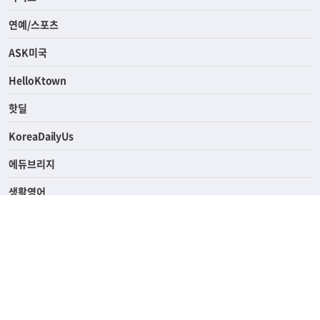
경제
라이프
연예/스포츠
ASK미국
HelloKtown
핫딜
KoreaDailyUs
에듀브리지
생활영어
업소록
의료관광
해피빌리지