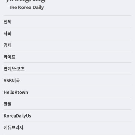
전체
사회
경제
라이프
연예/스포츠
ASK미국
HelloKtown
핫딜
KoreaDailyUs