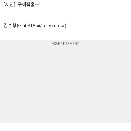
[사진] ‘구해줘홈즈’
김수형(
ssu08185@osen.co.kr
)