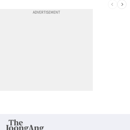
10
한인 노린 860만불 보이스피싱 덜미…영사관·한국 검찰 사칭