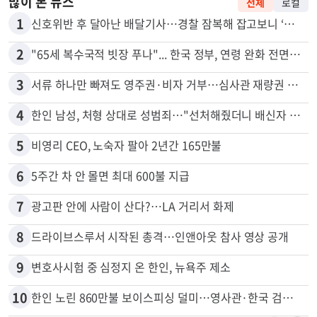
많이 본 뉴스
전체
로컬
1
신호위반 후 달아난 배달기사…경찰 잠복해 잡고보니 ‘반전’
2
"65세 복수국적 빗장 푸나"... 한국 정부, 연령 완화 전면 추진
3
서류 하나만 빠져도 영주권·비자 거부…심사관 재량권 대폭 확대
4
한인 남성, 처형 상대로 성범죄…"선처해줬더니 배신자 취급"
5
비영리 CEO, 노숙자 팔아 2년간 165만불
6
5주간 차 안 몰면 최대 600불 지급
7
광고판 안에 사람이 산다?…LA 거리서 화제
8
드라이브스루서 시작된 총격…인앤아웃 참사 영상 공개
9
변호사시험 중 심정지 온 한인, 뉴욕주 제소