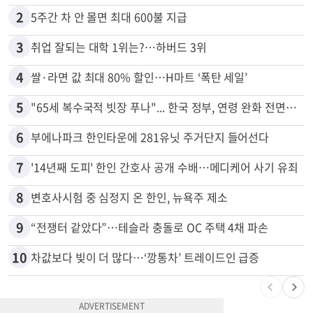
2
5주간 차 안 몰면 최대 600불 지급
3
취업 잘되는 대학 1위는?…하버드 3위
4
쌀·라면 값 최대 80% 할인…H마트 ‘폭탄 세일’
5
"65세 복수국적 빗장 푸나"... 한국 정부, 연령 완화 전면 추진
6
부에나파크 한인타운에 281유닛 주거단지 들어선다
7
'14년째 도피' 한인 간호사 공개 수배…메디케어 사기 유죄
8
변호사시험 중 심정지 온 한인, 뉴욕주 제소
9
“전쟁터 같았다”…테슬라 충돌로 OC 주택 4채 파손
10
차값보다 빚이 더 많다…‘깡통차’ 트레이드인 급증