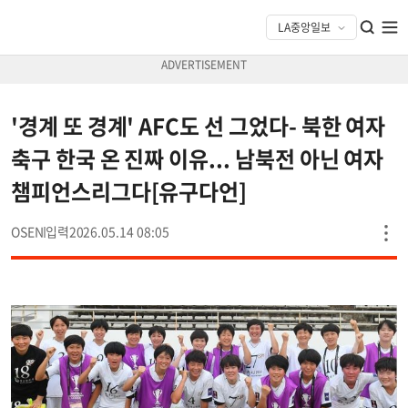
'경계 또 경계' AFC도 선 그었다- 북한 여자
축구 한국 온 진짜 이유... 남북전 아닌 여자
챔피언스리그다[유구다언]
OSEN
2026.05.14 08:05