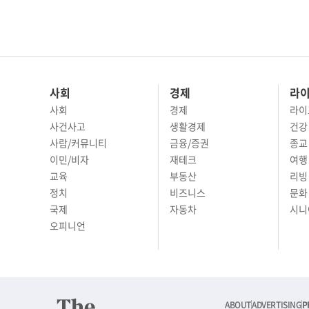
사회
경제
라
사회
경제
라이
사건사고
생활경제
건강
사람/커뮤니티
금융/증권
종교
이민/비자
재테크
여행 
교육
부동산
리빙
정치
비즈니스
문화 
국제
자동차
시니
오피니언
ABOUT
ADVERTISING
P