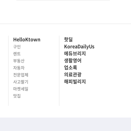
HelloKtown
핫딜
KoreaDailyUs
구인
에듀브리지
렌트
생활영어
부동산
업소록
자동차
의료관광
전문업체
해피빌리지
사고팔기
마켓세일
맛집