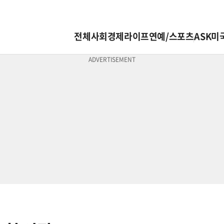
전체
사회
경제
라이프
연예/스포츠
ASK미