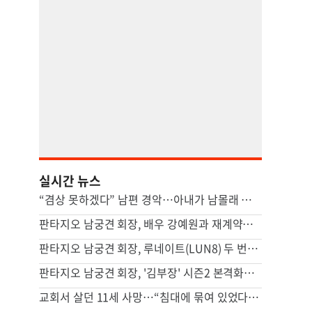
실시간 뉴스
“겸상 못하겠다” 남편 경악…아내가 남몰래 즐긴 ‘충격적 간식’ [이혼의 세계]
판타지오 남궁견 회장, 배우 강예원과 재계약…새 프로필 공개하며 활동 재개
판타지오 남궁견 회장, 루네이트(LUN8) 두 번째 유럽투어 지원…글로벌 활동 확대
판타지오 남궁견 회장, '김부장' 시즌2 본격화… "흥행 신드롬 잇는다"
교회서 살던 11세 사망…“침대에 묶여 있었다” 충격 진술