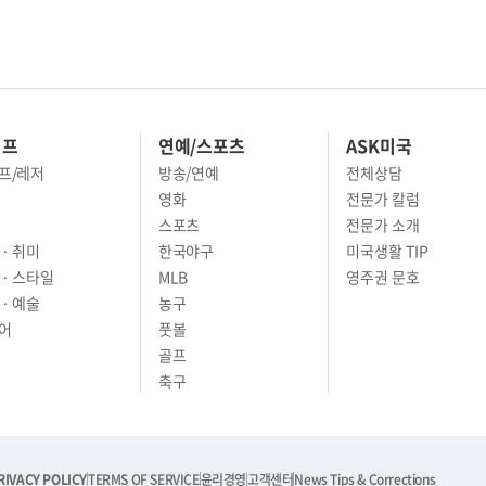
이프
연예/스포츠
ASK미국
프/레저
방송/연예
전체상담
영화
전문가 칼럼
스포츠
전문가 소개
· 취미
한국야구
미국생활 TIP
 · 스타일
MLB
영주권 문호
· 예술
농구
어
풋볼
골프
축구
RIVACY POLICY
TERMS OF SERVICE
윤리경영
고객센터
News Tips & Corrections