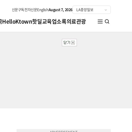
신문구독
전자신문
English
August 7, 2026
국
HelloKtown
핫딜
교육
업소록
의료관광