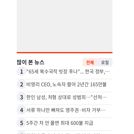
많이 본 뉴스
전체
로컬
1
11
"65세 복수국적 빗장 푸나"... 한국 정부, 연령 완화 전면 추진
2
12
비영리 CEO, 노숙자 팔아 2년간 165만불
3
13
한인 남성, 처형 상대로 성범죄…"선처해줬더니 배신자 취급"
4
14
서류 하나만 빠져도 영주권·비자 거부…심사관 재량권 대폭 확대
5
15
5주간 차 안 몰면 최대 600불 지급