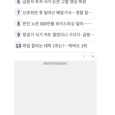
6
16
김원석 투자 사기 논란 고발 영상 파장
7
17
신호위반 후 달아난 배달기사…경찰 잠복해 잡고보니 ‘반전’
8
18
한인 노린 860만불 보이스피싱 덜미…영사관·한국 검찰 사칭
9
19
항공기 식기 카트 열었더니 구더기·곰팡이…LAX 기내식 업체 논란
10
20
취업 잘되는 대학 1위는?…하버드 3위