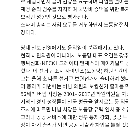
로 재임하면서 급여 인상을 요구하며 파업을 벌이는
재정 준칙 엄수를 지지하며 국방비 증액을 위한 복지
보적인 성향인 것으로 평가된다.
스타머 총리는 사임 요구를 거부하면서 노동당 절차
장이다.
당내 진보 진영에서도 움직임이 분주해지고 있다.
현직 하원의원이 아니어서 노동당 대표 요건을 갖추
행위원회(NEC)에 그레이터 맨체스터 메이커필드
혔다. 이 선거구 조시 사이먼스(노동당) 하원의원이
그는 올해 초 다른 선거구 보궐선거에 출마하려 했
머 총리가 이번에는 버넘 의원의 보궐선거 출마를 
56세의 버넘 시장은 2001∼2017년 하원의원을 
지역의 경제 성장률이 전국 평균을 앞지르는 등 적극
조사에 따르면 버넘 시장은 노동당 유력 인사 중 호
그러나 공공 서비스에 대한 정부 통제 강화, 공공 
장이 차기 총리가 되면 공공 지출과 차입을 늘릴 것