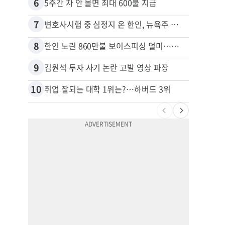
6
16
5주간 차 안 몰면 최대 600불 지급
7
17
변호사시험 중 심정지 온 한인, 뉴욕주 제소
8
18
한인 노린 860만불 보이스피싱 덜미…영사관·한국 검찰 사칭
9
19
김원석 투자 사기 논란 고발 영상 파장
10
20
취업 잘되는 대학 1위는?…하버드 3위