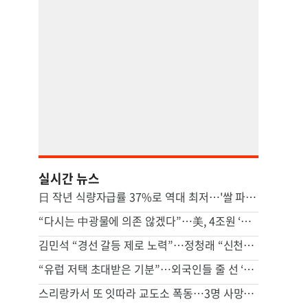
실시간 뉴스
日 작년 식량자급률 37%로 역대 최저…'쌀 파동' 여파
“다시는 中광물에 의존 않겠다”…美, 4조원 ‘광업 프로젝트’ 추진
김민석 “경선 갈등 제로 노력”…정청래 “신천지 의혹 제기 사과부터”
“유럽 저택 초대받은 기분”…외국인들 줄 선 ‘K뷰티 핫플’ 비밀 [비크닉]
스리랑카서 또 잇따라 교도소 폭동…3명 사망·20여명 부상