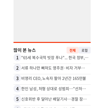
많이 본 뉴스
전체
로컬
1
11
"65세 복수국적 빗장 푸나"... 한국 정부, 연령 완화 전면 추진
2
12
서류 하나만 빠져도 영주권·비자 거부…심사관 재량권 대폭 확대
3
13
비영리 CEO, 노숙자 팔아 2년간 165만불
4
14
한인 남성, 처형 상대로 성범죄…"선처해줬더니 배신자 취급"
5
15
신호위반 후 달아난 배달기사…경찰 잠복해 잡고보니 ‘반전’