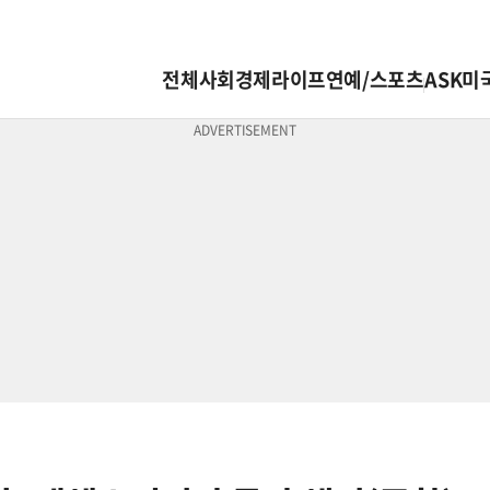
전체
사회
경제
라이프
연예/스포츠
ASK미