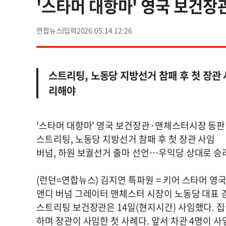
'스타머 대항마' 영국 보건장
연합뉴스
2026.05.14 12:26
스트리팅, 노동당 지방선거 참패 후 첫 장관
리해야
'스타머 대항마' 영국 보건장관·맨체스터시장 등판
스트리팅, 노동당 지방선거 참패 후 첫 장관 사임
버넘, 하원 보궐선거 출마 선언…우익당 상대로 
(런던=연합뉴스) 김지연 특파원 = 키어 스타머 영
앤디 버넘 그레이터 맨체스터 시장이 노동당 대표 경
스트리팅 보건장관은 14일(현지시간) 사임했다. 
하며 장관이 사임한 첫 사례다. 앞서 차관 4명이 