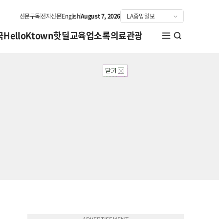
신문구독
전자신문
English
August 7, 2026
국
HelloKtown
핫딜
교육
업소록
의료관광