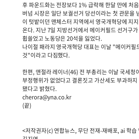
후 파운드화는 전장보다 1% 급락해 한달 만에 처음
버넘 시장은 일단 보궐선거 당선이라는 첫 관문을 넘어
이 텃밭이던 맨체스터 지역에서 영국개혁당에 지지
온다. 지난 7일 지방선거에서 메이커필드 선거구가
휩쓸었고 노동당은 20석을 잃었다.
나이절 패라지 영국개혁당 대표는 이날 "메이커필
것"이라고 다짐했다.
한편, 앤절라 레이너(46) 전 부총리는 이날 국세
부정행위가 없었다고 결론짓고 가산세도 부과하지 
됐다고 밝혔다.
cherora@yna.co.kr
(끝)
<저작권자(c) 연합뉴스, 무단 전재-재배포, ai 학습
김지연