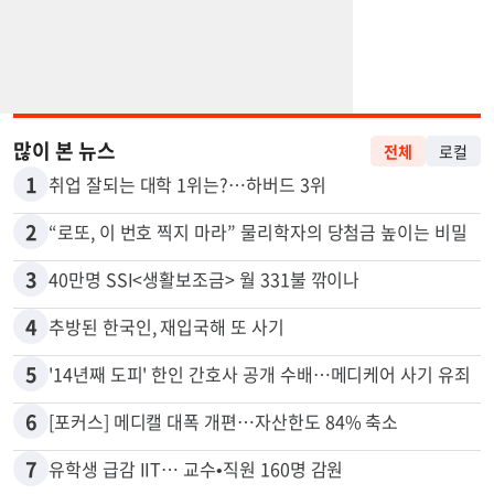
많이 본 뉴스
전체
로컬
1
취업 잘되는 대학 1위는?…하버드 3위
2
“로또, 이 번호 찍지 마라” 물리학자의 당첨금 높이는 비밀
3
40만명 SSI<생활보조금> 월 331불 깎이나
4
추방된 한국인, 재입국해 또 사기
5
'14년째 도피' 한인 간호사 공개 수배…메디케어 사기 유죄
6
[포커스] 메디캘 대폭 개편…자산한도 84% 축소
7
유학생 급감 IIT… 교수•직원 160명 감원