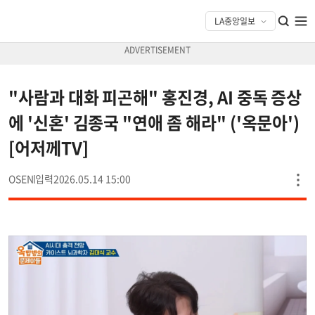
"사람과 대화 피곤해" 홍진경, AI 중독 증상
에 '신혼' 김종국 "연애 좀 해라" ('옥문아')
[어저께TV]
OSEN
2026.05.14 15:00