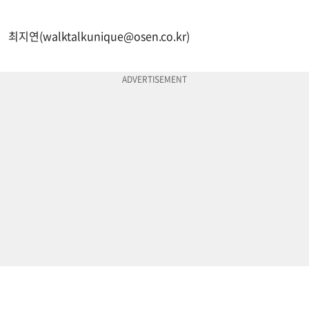
최지연(
walktalkunique@osen.co.kr
)