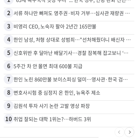
많이 본 뉴스
전체
로컬
1
"65세 복수국적 빗장 푸나"... 한국 정부, 연령 완화 전면 추진
2
서류 하나만 빠져도 영주권·비자 거부…심사관 재량권 대폭 확대
3
비영리 CEO, 노숙자 팔아 2년간 165만불
4
한인 남성, 처형 상대로 성범죄…"선처해줬더니 배신자 취급"
5
신호위반 후 달아난 배달기사…경찰 잠복해 잡고보니 ‘반전’
6
5주간 차 안 몰면 최대 600불 지급
7
한인 노린 860만불 보이스피싱 덜미…영사관·한국 검찰 사칭
8
변호사시험 중 심정지 온 한인, 뉴욕주 제소
9
김원석 투자 사기 논란 고발 영상 파장
10
취업 잘되는 대학 1위는?…하버드 3위