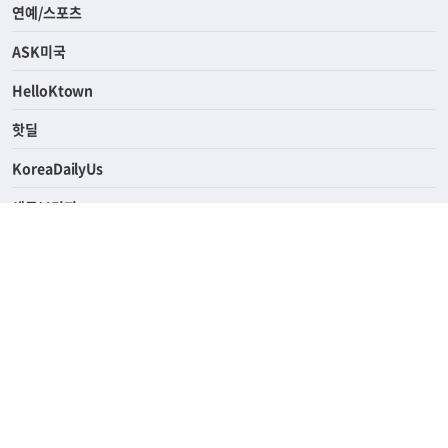
라이프
연예/스포츠
ASK미국
HelloKtown
핫딜
KoreaDailyUs
에듀브리지
생활영어
업소록
의료관광
해피빌리지
ABOUT
ADVERTISING
PRIVACY POLICY
TERMS OF SERVICE
윤리경영
고객센터