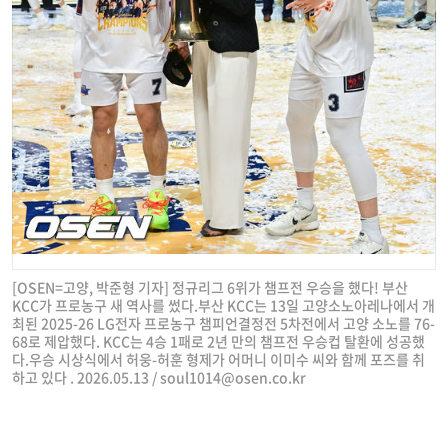
[OSEN=고양, 박준형 기자] 정규리그 6위가 챔프전 우승을 했다! 부산
KCC가 프로농구 새 역사를 썼다.부산 KCC는 13일 고양소노아레나에서 개
최된 2025-26 LG전자 프로농구 챔피언결정전 5차전에서 고양 소노를 76-
68로 제압했다. KCC는 4승 1패로 2년 만의 챔프전 우승컵 탈환에 성공했
다.우승 시상식에서 허웅-허훈 형제가 어머니 이미수 씨와 함께 포즈를 취
하고 있다 . 2026.05.13 /
soul1014@osen.co.kr