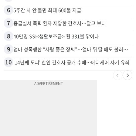
5
부에나파크 한인타운에 281유닛 주거단지 들어선다
6
5주간 차 안 몰면 최대 600불 지급
7
응급실서 폭력 환자 제압한 간호사…알고 보니
8
40만명 SSI<생활보조금> 월 331불 깎이나
9
엄마 성폭행한 “사람 좋은 장씨”…얼마 뒤 딸 배도 불러왔다
10
'14년째 도피' 한인 간호사 공개 수배…메디케어 사기 유죄