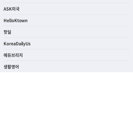
연예/스포츠
ASK미국
HelloKtown
핫딜
KoreaDailyUs
에듀브리지
생활영어
업소록
의료관광
해피빌리지
ABOUT
ADVERTISING
PRIVACY POLICY
TERMS OF SERVICE
윤리경영
고객센터
News Tips & Corrections