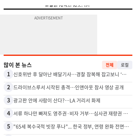
많이 본 뉴스
전체
로컬
1
신호위반 후 달아난 배달기사…경찰 잠복해 잡고보니 ‘반전’
2
드라이브스루서 시작된 총격…인앤아웃 참사 영상 공개
3
광고판 안에 사람이 산다?…LA 거리서 화제
4
서류 하나만 빠져도 영주권·비자 거부…심사관 재량권 대폭 확대