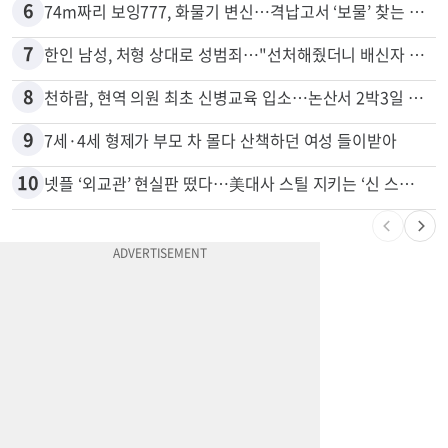
5
"65세 복수국적 빗장 푸나"... 한국 정부, 연령 완화 전면 추진
6
74m짜리 보잉777, 화물기 변신…격납고서 ‘보물’ 찾는 인천공항
7
한인 남성, 처형 상대로 성범죄…"선처해줬더니 배신자 취급"
8
천하람, 현역 의원 최초 신병교육 입소…논산서 2박3일 생활
9
7세·4세 형제가 부모 차 몰다 산책하던 여성 들이받아
10
넷플 ‘외교관’ 현실판 떴다…美대사 스틸 지키는 ‘신 스틸러’