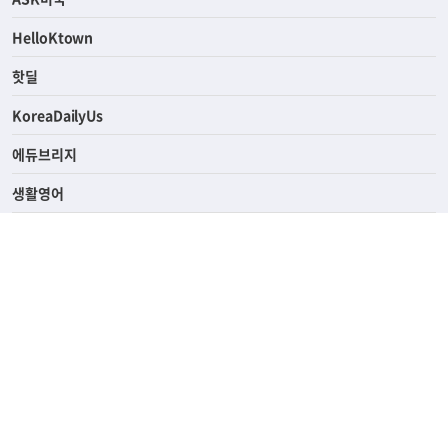
HelloKtown
핫딜
KoreaDailyUs
에듀브리지
생활영어
업소록
의료관광
해피빌리지
ABOUT
ADVERTISING
PRIVACY POLICY
TERMS OF SERVICE
윤리경영
고객센터
News Tips & Corrections
690 Wilshire Place Los Angeles, CA 90005
TEL. (213) 368-2500 FAX. (213) 389-6196
© Joongangilbo USA. All Rights Reserved.