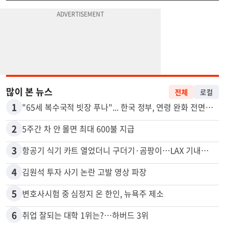
많이 본 뉴스
전체
로컬
1
"65세 복수국적 빗장 푸나"... 한국 정부, 연령 완화 전면 추진
2
5주간 차 안 몰면 최대 600불 지급
3
항공기 식기 카트 열었더니 구더기·곰팡이…LAX 기내식 업체 논란
4
김원석 투자 사기 논란 고발 영상 파장
5
변호사시험 중 심정지 온 한인, 뉴욕주 제소
6
취업 잘되는 대학 1위는?…하버드 3위