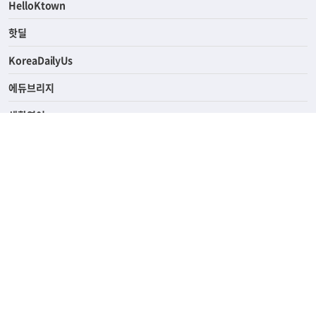
ASK미국
HelloKtown
핫딜
KoreaDailyUs
에듀브리지
생활영어
업소록
의료관광
해피빌리지
ABOUT
ADVERTISING
PRIVACY POLICY
TERMS OF SERVICE
윤리경영
고객센터
News Tips & Corrections
690 Wilshire Place Los Angeles, CA 90005
TEL. (213) 368-2500 FAX. (213) 389-6196