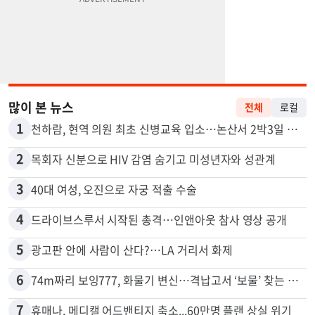
많이 본 뉴스
전체
로컬
1
천하람, 현역 의원 최초 신병교육 입소…논산서 2박3일 생활
2
목회자 신분으로 HIV 감염 숨기고 미성년자와 성관계
3
40대 여성, 오진으로 자궁 적출 수술
4
드라이브스루서 시작된 총격…인앤아웃 참사 영상 공개
5
광고판 안에 사람이 산다?…LA 거리서 화제
6
74m짜리 보잉777, 화물기 변신…격납고서 ‘보물’ 찾는 인천공항