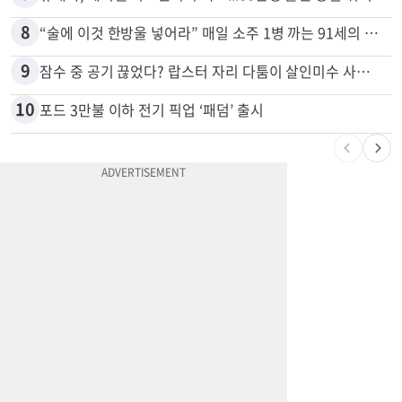
7
휴매나, 메디캘 어드밴티지 축소...60만명 플랜 상실 위기
8
“술에 이것 한방울 넣어라” 매일 소주 1병 까는 91세의 철칙
9
잠수 중 공기 끊었다? 랍스터 자리 다툼이 살인미수 사건으로
10
포드 3만불 이하 전기 픽업 ‘패덤’ 출시