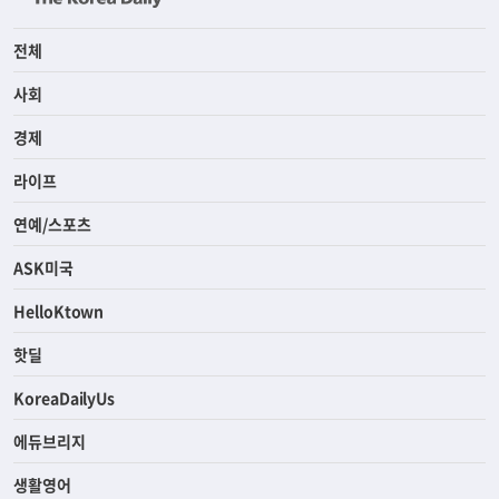
전체
사회
경제
라이프
연예/스포츠
ASK미국
HelloKtown
핫딜
KoreaDailyUs
에듀브리지
생활영어