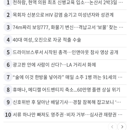
1
천하람, 현역 의원 최초 신병교육 입소…논산서 2박3일 생활
2
목회자 신분으로 HIV 감염 숨기고 미성년자와 성관계
3
74m짜리 보잉777, 화물기 변신…격납고서 ‘보물’ 찾는 인천공항
4
40대 여성, 오진으로 자궁 적출 수술
5
드라이브스루서 시작된 총격…인앤아웃 참사 영상 공개
6
광고판 안에 사람이 산다?…LA 거리서 화제
7
“술에 이것 한방울 넣어라” 매일 소주 1병 까는 91세의 철칙
8
휴매나, 메디캘 어드밴티지 축소...60만명 플랜 상실 위기
9
신호위반 후 달아난 배달기사…경찰 잠복해 잡고보니 ‘반전’
10
서류 하나만 빠져도 영주권·비자 거부…심사관 재량권 대폭 확대