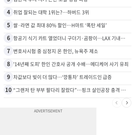
2
5주간 차 안 몰면 최대 600불 지급
3
김원석 투자 사기 논란 고발 영상 파장
4
취업 잘되는 대학 1위는?…하버드 3위
5
쌀·라면 값 최대 80% 할인…H마트 ‘폭탄 세일’
6
항공기 식기 카트 열었더니 구더기·곰팡이…LAX 기내식 업체 논란
7
변호사시험 중 심정지 온 한인, 뉴욕주 제소
8
'14년째 도피' 한인 간호사 공개 수배…메디케어 사기 유죄
9
차값보다 빚이 더 많다…‘깡통차’ 트레이드인 급증
10
“그랜저 탄 부부 팔다리 잘랐다”…핑크 살인공장 충격 실체