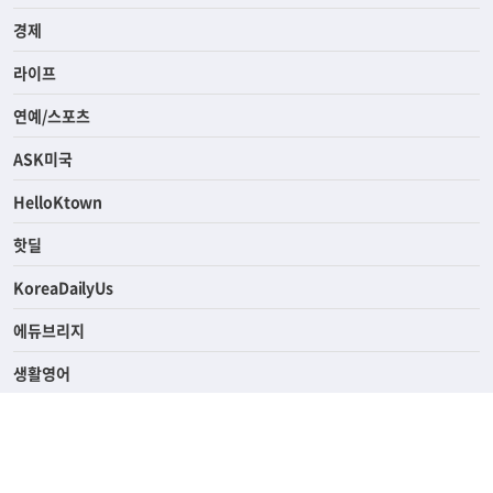
사회
경제
라이프
연예/스포츠
ASK미국
HelloKtown
핫딜
KoreaDailyUs
에듀브리지
생활영어
업소록