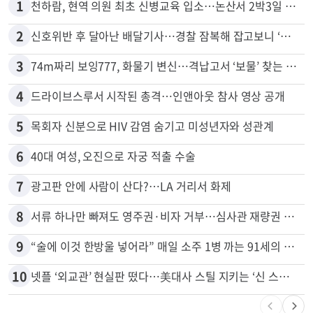
1
천하람, 현역 의원 최초 신병교육 입소…논산서 2박3일 생활
2
신호위반 후 달아난 배달기사…경찰 잠복해 잡고보니 ‘반전’
3
74m짜리 보잉777, 화물기 변신…격납고서 ‘보물’ 찾는 인천공항
4
드라이브스루서 시작된 총격…인앤아웃 참사 영상 공개
5
목회자 신분으로 HIV 감염 숨기고 미성년자와 성관계
6
40대 여성, 오진으로 자궁 적출 수술
7
광고판 안에 사람이 산다?…LA 거리서 화제
8
서류 하나만 빠져도 영주권·비자 거부…심사관 재량권 대폭 확대
9
“술에 이것 한방울 넣어라” 매일 소주 1병 까는 91세의 철칙
10
넷플 ‘외교관’ 현실판 떴다…美대사 스틸 지키는 ‘신 스틸러’