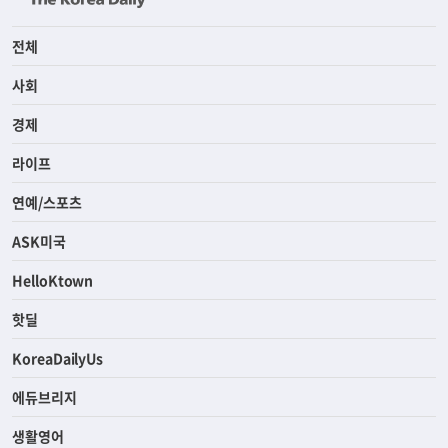
전체
사회
경제
라이프
연예/스포츠
ASK미국
HelloKtown
핫딜
KoreaDailyUs
에듀브리지
생활영어