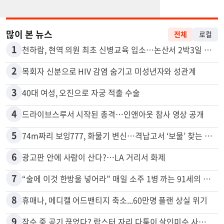
많이 본 뉴스
전체
로컬
1
천하람, 현역 의원 최초 신병교육 입소…논산서 2박3일 생활
2
목회자 신분으로 HIV 감염 숨기고 미성년자와 성관계
3
40대 여성, 오진으로 자궁 적출 수술
4
드라이브스루서 시작된 총격…인앤아웃 참사 영상 공개
5
74m짜리 보잉777, 화물기 변신…격납고서 ‘보물’ 찾는 인천공항
6
광고판 안에 사람이 산다?…LA 거리서 화제
7
“술에 이것 한방울 넣어라” 매일 소주 1병 까는 91세의 철칙