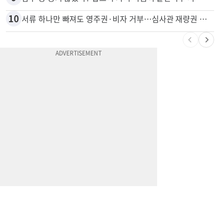
8
휴매나, 메디캘 어드밴티지 축소...60만명 플랜 상실 위기
9
잠수 중 공기 끊었다? 랍스터 자리 다툼이 살인미수 사건으로
10
서류 하나만 빠져도 영주권·비자 거부…심사관 재량권 대폭 확대