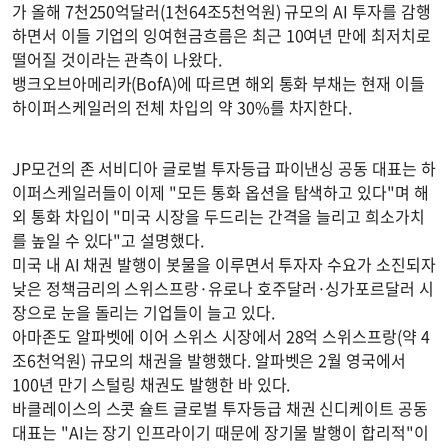
가 올해 7천250억달러(1천64조5천억원) 규모의 AI 투자를 감행
하면서 이들 기업의 잉여현금흐름은 최근 10여년 만에 최저치로
떨어질 것이라는 관측이 나왔다.
뱅크오브아메리카(BofA)에 따르면 해외 통화 부채는 현재 이들
하이퍼스케일러의 전체 차입의 약 30%를 차지한다.
JP모건의 존 서비디아 글로벌 투자등급 파이낸싱 공동 대표는 하
이퍼스케일러들이 이제 "모든 통화 옵션을 탐색하고 있다"며 해
외 통화 차입이 "미국 시장을 두드리는 간격을 늘리고 희소가치
를 높일 수 있다"고 설명했다.
미국 내 AI 채권 발행이 봇물을 이루면서 투자자 수요가 소진되자
낮은 정책금리의 스위스프랑·유로나 호주달러·싱가포르달러 시
장으로 눈을 돌리는 기업들이 늘고 있다.
아마존도 알파벳에 이어 스위스 시장에서 28억 스위스프랑(약 4
조6천억원) 규모의 채권을 발행했다. 알파벳은 2월 영국에서
100년 만기 스털링 채권도 발행한 바 있다.
바클레이스의 스콧 슐트 글로벌 투자등급 채권 신디케이트 공동
대표는 "AI는 장기 인프라이기 때문에 장기물 발행이 합리적"이