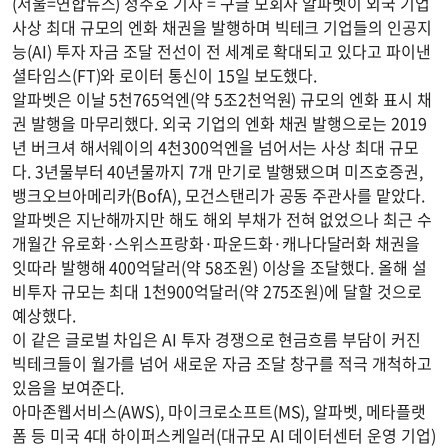
(서울=연합뉴스) 정주호 기자 = 구글 모회사 알파벳이 외국 기업
사상 최대 규모의 엔화 채권을 발행하며 빅테크 기업들의 인공지
능(AI) 투자 자금 조달 전선이 전 세계로 확대되고 있다고 파이낸
셜타임스(FT)와 로이터 통신이 15일 보도했다.
알파벳은 이날 5천765억엔(약 5조2천억원) 규모의 엔화 표시 채
권 발행을 마무리했다. 외국 기업의 엔화 채권 발행으로는 2019
년 버크셔 해서웨이의 4천300억엔을 넘어서는 사상 최대 규모
다. 3년물부터 40년물까지 7개 만기로 발행됐으며 미즈호증권,
뱅크오브아메리카(BofA), 모건스탠리가 공동 주관사를 맡았다.
알파벳은 지난해까지만 해도 해외 부채가 전혀 없었으나 최근 수
개월간 유로화·스위스프랑화·파운드화·캐나다달러화 채권을
잇따라 발행해 400억달러(약 58조원) 이상을 조달했다. 올해 설
비투자 규모는 최대 1천900억달러(약 275조원)에 달할 것으로
예상했다.
이 같은 글로벌 차입은 AI 투자 경쟁으로 현금흐름 부담이 커진
빅테크들이 월가를 넘어 새로운 자금 조달 창구를 적극 개척하고
있음을 보여준다.
아마존웹서비스(AWS), 마이크로소프트(MS), 알파벳, 메타플랫
폼 등 미국 4대 하이퍼스케일러(대규모 AI 데이터센터 운영 기업)