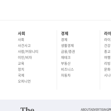
사회
경제
라
사회
경제
라이
사건사고
생활경제
건강
사람/커뮤니티
금융/증권
종교
이민/비자
재테크
여행 
교육
부동산
리빙
정치
비즈니스
문화 
국제
자동차
시니
오피니언
ABOUT
ADVERTISING
P