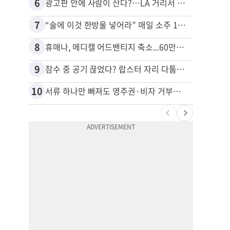
6
16
광고판 안에 사람이 산다?…LA 거리서 화제
7
17
“술에 이것 한방울 넣어라” 매일 소주 1병 까는 91세의 철칙
8
18
휴매나, 메디캘 어드밴티지 축소...60만명 플랜 상실 위기
9
19
잠수 중 공기 끊었다? 랍스터 자리 다툼이 살인미수 사건으로
10
20
서류 하나만 빠져도 영주권·비자 거부…심사관 재량권 대폭 확대