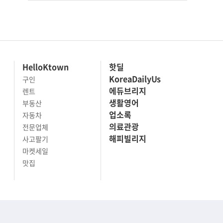
HelloKtown
핫딜
KoreaDailyUs
구인
에듀브리지
렌트
생활영어
부동산
업소록
자동차
의료관광
전문업체
해피빌리지
사고팔기
마켓세일
맛집