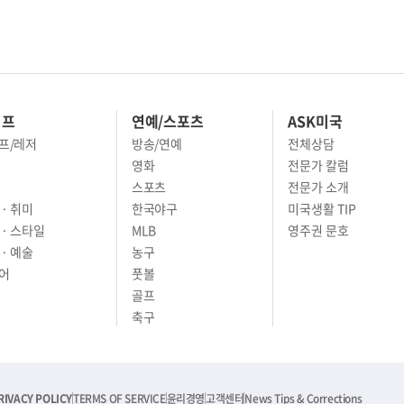
이프
연예/스포츠
ASK미국
프/레저
방송/연예
전체상담
영화
전문가 칼럼
스포츠
전문가 소개
· 취미
한국야구
미국생활 TIP
 · 스타일
MLB
영주권 문호
· 예술
농구
어
풋볼
골프
축구
RIVACY POLICY
TERMS OF SERVICE
윤리경영
고객센터
News Tips & Corrections