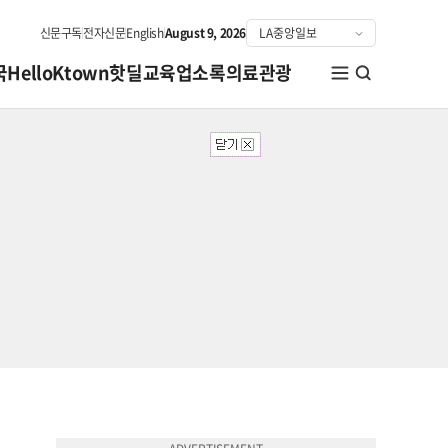
신문구독
전자신문
English
August 9, 2026
국
HelloKtown
핫딜
교육
업소록
의료관광