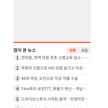
많이 본 뉴스
전체
로컬
1
11
천하람, 현역 의원 최초 신병교육 입소…논산서 2박3일 생활
2
12
목회자 신분으로 HIV 감염 숨기고 미성년자와 성관계
포드 
3
13
40대 여성, 오진으로 자궁 적출 수술
4
14
74m짜리 보잉777, 화물기 변신…격납고서 ‘보물’ 찾는 인천공항
5
15
드라이브스루서 시작된 총격…인앤아웃 참사 영상 공개