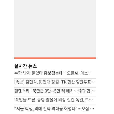
실시간 뉴스
수학 난제 풀었다 홍보했는데…오픈AI '아스트라' 개발 보류 발표, 왜[팩플]
[속보] 김민석, 與전대 강원·TK 합산 당원투표서 승리
젤렌스키 "북한군 3만∼5만 러 배치…韓과 협력 위해 접촉 중"
'폭발물 드론' 공항 출몰에 비상 걸린 독일, 드론 연구 확대
“서울 학생, 의대 진학 역대급 어렵다”…모집 인원 첫 50% 미만