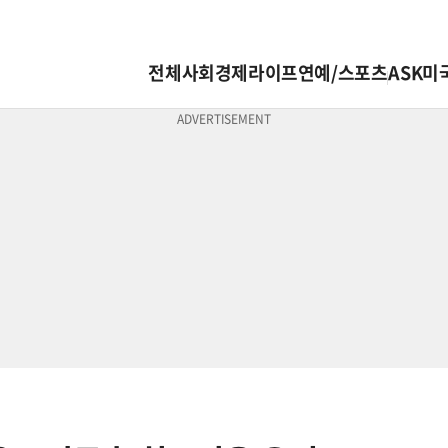
전체
사회
경제
라이프
연예/스포츠
ASK미