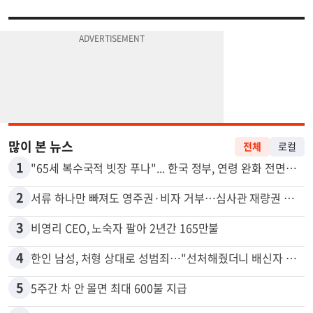
많이 본 뉴스
전체
로컬
1
"65세 복수국적 빗장 푸나"... 한국 정부, 연령 완화 전면 추진
2
서류 하나만 빠져도 영주권·비자 거부…심사관 재량권 대폭 확대
3
비영리 CEO, 노숙자 팔아 2년간 165만불
4
한인 남성, 처형 상대로 성범죄…"선처해줬더니 배신자 취급"