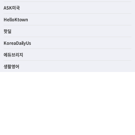
연예/스포츠
ASK미국
HelloKtown
핫딜
KoreaDailyUs
에듀브리지
생활영어
업소록
의료관광
해피빌리지
ABOUT
ADVERTISING
PRIVACY POLICY
TERMS OF SERVICE
윤리경영
고객센터
News Tips & Corrections