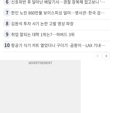
5
5주간 차 안 몰면 최대 600불 지급
6
신호위반 후 달아난 배달기사…경찰 잠복해 잡고보니 ‘반전’
7
한인 노린 860만불 보이스피싱 덜미…영사관·한국 검찰 사칭
8
김원석 투자 사기 논란 고발 영상 파장
9
취업 잘되는 대학 1위는?…하버드 3위
10
항공기 식기 카트 열었더니 구더기·곰팡이…LAX 기내식 업체 논란