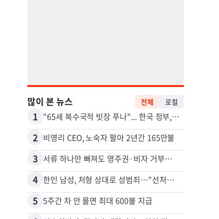
많이 본 뉴스
전체
로컬
1
11
"65세 복수국적 빗장 푸나"... 한국 정부, 연령 완화 전면 추진
2
12
비영리 CEO, 노숙자 팔아 2년간 165만불
3
13
서류 하나만 빠져도 영주권·비자 거부…심사관 재량권 대폭 확대
4
14
한인 남성, 처형 상대로 성범죄…"선처해줬더니 배신자 취급"
5
15
5주간 차 안 몰면 최대 600불 지급