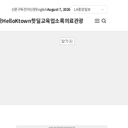
신문구독
전자신문
English
August 7, 2026
국
HelloKtown
핫딜
교육
업소록
의료관광