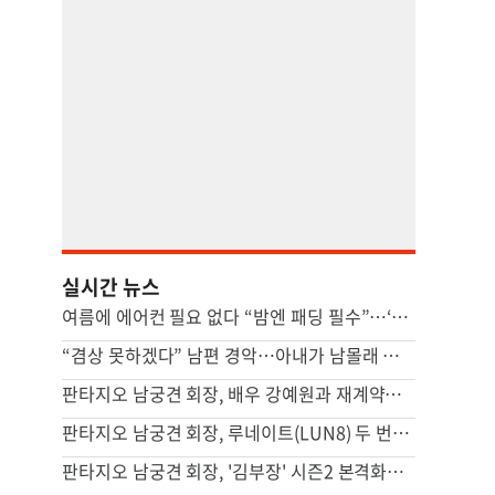
실시간 뉴스
여름에 에어컨 필요 없다 “밤엔 패딩 필수”…‘냉방 도시’ 어디
“겸상 못하겠다” 남편 경악…아내가 남몰래 즐긴 ‘충격적 간식’ [이혼의 세계]
판타지오 남궁견 회장, 배우 강예원과 재계약…새 프로필 공개하며 활동 재개
판타지오 남궁견 회장, 루네이트(LUN8) 두 번째 유럽투어 지원…글로벌 활동 확대
판타지오 남궁견 회장, '김부장' 시즌2 본격화… "흥행 신드롬 잇는다"