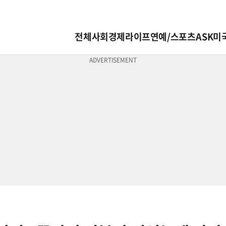
전체
사회
경제
라이프
연예/스포츠
ASK미