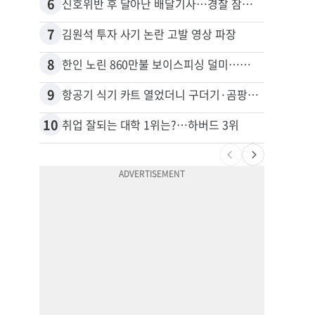
6
16
신호위반 후 달아난 배달기사…경찰 잠복해 잡고보니 ‘반전’
7
17
김원석 투자 사기 논란 고발 영상 파장
8
18
한인 노린 860만불 보이스피싱 덜미…영사관·한국 검찰 사칭
9
19
항공기 식기 카트 열었더니 구더기·곰팡이…LAX 기내식 업체 논란
10
20
취업 잘되는 대학 1위는?…하버드 3위