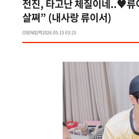
전진, 타고난 체질이네..♥류
살쪄” (내사랑 류이서)
OSEN
2026.05.15 03:25