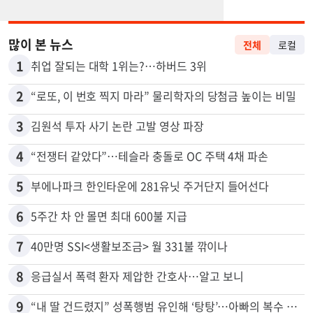
많이 본 뉴스
전체
로컬
1
취업 잘되는 대학 1위는?…하버드 3위
2
“로또, 이 번호 찍지 마라” 물리학자의 당첨금 높이는 비밀
3
김원석 투자 사기 논란 고발 영상 파장
4
“전쟁터 같았다”…테슬라 충돌로 OC 주택 4채 파손
5
부에나파크 한인타운에 281유닛 주거단지 들어선다
6
5주간 차 안 몰면 최대 600불 지급
7
40만명 SSI<생활보조금> 월 331불 깎이나
8
응급실서 폭력 환자 제압한 간호사…알고 보니