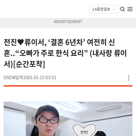
전진♥류이서, ‘결혼 6년차’ 여전히 신
혼..“오빠가 주로 한식 요리” (내사랑 류이
서)[순간포착]
OSEN
2026.05.15 03:51