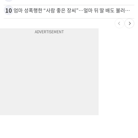
9
“내 딸 건드렸지” 성폭행범 유인해 ‘탕탕’…아빠의 복수 결말
10
엄마 성폭행한 “사람 좋은 장씨”…얼마 뒤 딸 배도 불러왔다