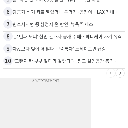
4
취업 잘되는 대학 1위는?…하버드 3위
5
쌀·라면 값 최대 80% 할인…H마트 ‘폭탄 세일’
6
항공기 식기 카트 열었더니 구더기·곰팡이…LAX 기내식 업체 논란
7
변호사시험 중 심정지 온 한인, 뉴욕주 제소
8
'14년째 도피' 한인 간호사 공개 수배…메디케어 사기 유죄
9
차값보다 빚이 더 많다…‘깡통차’ 트레이드인 급증
10
“그랜저 탄 부부 팔다리 잘랐다”…핑크 살인공장 충격 실체