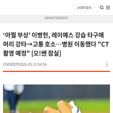
‘아찔 부상’ 이병헌, 레이예스 강습 타구에
머리 강타→고통 호소…병원 이동했다 "CT
촬영 예정" [오!쎈 잠실]
OSEN
2026.05.15 04:56