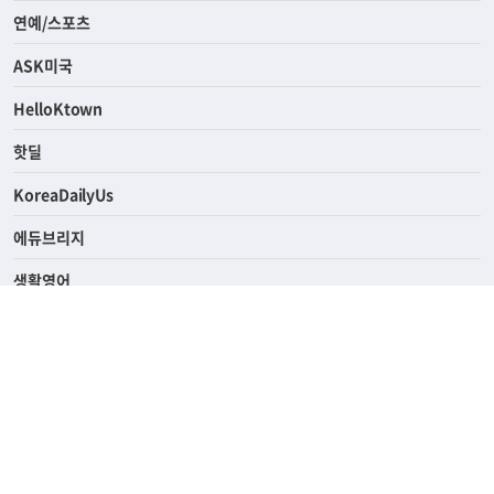
라이프
연예/스포츠
ASK미국
HelloKtown
핫딜
KoreaDailyUs
에듀브리지
생활영어
업소록
의료관광
해피빌리지