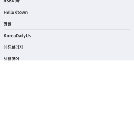
연예/스포츠
ASK미국
HelloKtown
핫딜
KoreaDailyUs
에듀브리지
생활영어
업소록
의료관광
해피빌리지
ABOUT
ADVERTISING
PRIVACY POLICY
TERMS OF SERVICE
윤리경영
고객센터
News Tips & Corrections
690 Wilshire Place Los Angeles, CA 90005