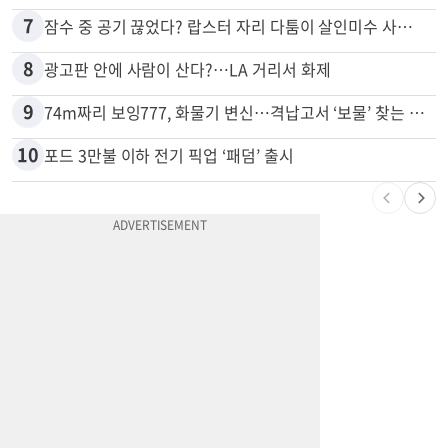
6
드라이브스루서 시작된 총격…인앤아웃 참사 영상 공개
7
잠수 중 공기 끊었다? 랍스터 자리 다툼이 살인미수 사건으로
8
광고판 안에 사람이 산다?…LA 거리서 화제
9
74m짜리 보잉777, 화물기 변신…격납고서 ‘보물’ 찾는 인천공항
10
포드 3만불 이하 전기 픽업 ‘패덤’ 출시