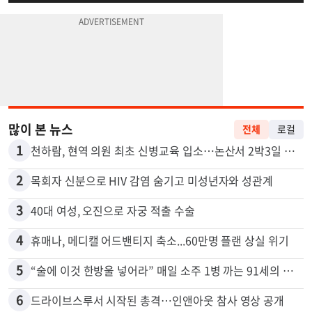
많이 본 뉴스
전체
로컬
1
천하람, 현역 의원 최초 신병교육 입소…논산서 2박3일 생활
2
목회자 신분으로 HIV 감염 숨기고 미성년자와 성관계
3
40대 여성, 오진으로 자궁 적출 수술
4
휴매나, 메디캘 어드밴티지 축소...60만명 플랜 상실 위기
5
“술에 이것 한방울 넣어라” 매일 소주 1병 까는 91세의 철칙