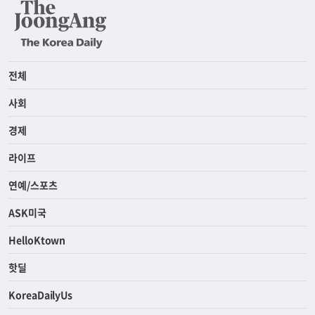
전체
사회
경제
라이프
연예/스포츠
ASK미국
HelloKtown
핫딜