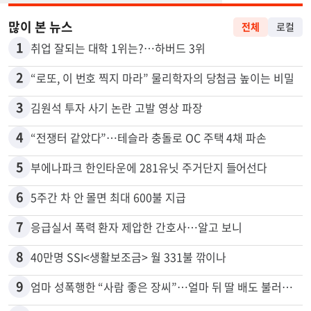
많이 본 뉴스
전체
로컬
1
취업 잘되는 대학 1위는?…하버드 3위
2
“로또, 이 번호 찍지 마라” 물리학자의 당첨금 높이는 비밀
3
김원석 투자 사기 논란 고발 영상 파장
4
“전쟁터 같았다”…테슬라 충돌로 OC 주택 4채 파손
5
부에나파크 한인타운에 281유닛 주거단지 들어선다
6
5주간 차 안 몰면 최대 600불 지급
7
응급실서 폭력 환자 제압한 간호사…알고 보니
8
40만명 SSI<생활보조금> 월 331불 깎이나