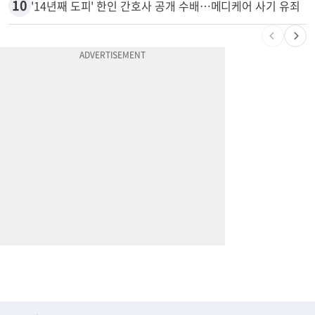
9
엄마 성폭행한 “사람 좋은 장씨”…얼마 뒤 딸 배도 불러왔다
10
'14년째 도피' 한인 간호사 공개 수배…메디케어 사기 유죄