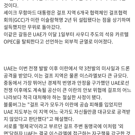
것이다.
셰이크 무함마드 대통령은 걸프 지역 6개국 협력체인 걸프협력
회의(GCC)가 이란 이슬람혁명 2년 뒤 설립됐다는 점을 상기하며
설득했지만 무위로 돌아갔다.
이같은 갈등은 UAE가 이달 1일부터 사우디 주도의 석유 카르텔
OPEC을 탈퇴한다고 선언하는 외부적 균열로 이어졌다.
UAE는 이번 전쟁 발발 이후 이란에서 약 3천발의 미사일과 드론
공격을 받았다. 이는 걸프 지역은 물론 이스라엘보다 큰 규모다.
중동에서 가장 뛰어난 경제적 번영과 안정을 구가했던 UAE로선
전쟁 이후에도 계속될 공산이 큰 이란의 안보 위협에 걸프의 어느
나라보다 적극 대처해야 하는 절실한 사정이 됐다.
블룸버그는 "걸프 국가 모두가 이란에 공습 피해를 입었지만
UAE 지도부는 이 지역 어느 국가도 자신들만큼 대규모로 공격받
지 않았다고 판단했다"고 해설했다.
서로를 '형제국'이라고 부르던 걸프 주변 동맹국에 이처럼 '외
면'당하자 UAE는 결국 이스라엘에 접근하는 자구책을 강구한 것