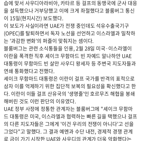
습에 맞서 사우디아라비아, 카타르 등 걸프의 동맹국에 군사 대응
을 설득했으나 거부당했고 이에 크게 좌절했다고 블룸버그 통신
이 15일(현지시간) 보도했다.
이 보도가 사실이라면 UAE가 전쟁 중인데도 석유수출국기구
(OPEC)를 탈퇴하면서 독자 노선을 선언하고 이스라엘과 밀착하
는 '과감한 변화'의 퍼즐이 맞춰지는 셈이다.
블룸버그는 관련 소식통들을 인용, 2월 28일 미국·이스라엘이
이란을 폭격한 직후 셰이크 무함마드 빈 자예드 알나하얀 UAE
대통령이 무함마드 빈 살만 사우디 왕세자 등 주변국 지도자들과
연쇄 통화했다고 전했다.
셰이크 무함마드 대통령은 이란이 걸프 국가를 반격의 표적으로
삼자 이를 억제하기 위한 집단적 보복의 필요성을 확신했다고 한
다. 이란이 이들 걸프 산유국의 '생명줄'인 호르무즈 해협을 봉쇄
해버린 것도 이런 판단의 이유였다.
UAE 정부 사정에 정통한 관계자는 블룸버그에 "셰이크 무함마
드 대통령은 미국, 이스라엘과 협력하는 빠른 길을 택했으나 걸프
의 다른 지도자들은 그에게 '이건 우리의 전쟁이 아니다'고 선을
그었다"고 말했다. 그 결과 예멘과 수단 내전, 경제적 경쟁 관계
로 금이 가기 시작한 UAE와 사우디의 관계가 더욱 악화했다는