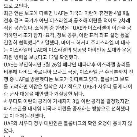
으로 보인다.
최근 언론 보도에 따르면 UAE는 미국과 이란이 휴전한 4월 8일
전후 걸프 국가가 아닌 이스라엘과 공조해 이란을 적어도 2차례
직접 공습했다. 소식통 중 한명은 "UAE와 이스라엘이 이란을 공
격하면서 조기 탐지·요격, 정보 공유, 이란 표적 좌표 설정 등을
긴밀히 협력했다"고 말했다. 마이크 허커비 주이스라엘 미 대사
는 이스라엘이 UAE에 이스라엘의 방공망 아이언돔 포대와 운용
지원 병력을 보냈다고 12일 확인했다.
UAE는 부인하지만 3월 26일 베냐민 네타냐후 이스라엘 총리를
비롯해 다비드 바르니아 모사드 국장, 이스라엘 군 수뇌부까지 전
쟁 중 UAE를 방문했다는 보도가 잇따르고 있다. 블룸버그 보도
를 고려하면 이같은 밀착은 시기적으로 UAE가 사우디 등에 대이
란 군사 대응을 제안했다 거절당한 뒤다.
사우디도 이란의 공격이 거세지자 3월 이란 공격을 결정했지만
파키스탄을 내세워 미국과 이란을 중재하는 방향으로 선회했다
고 이 매체는 전했다.
UAE와 사우디 정부 대변인은 블룸버그의 확인 요청에 응하지 않
았다.