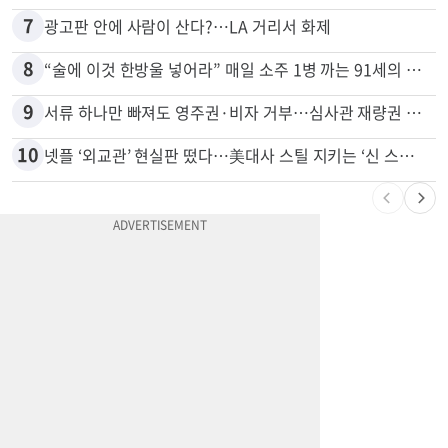
7
광고판 안에 사람이 산다?…LA 거리서 화제
8
“술에 이것 한방울 넣어라” 매일 소주 1병 까는 91세의 철칙
9
서류 하나만 빠져도 영주권·비자 거부…심사관 재량권 대폭 확대
10
넷플 ‘외교관’ 현실판 떴다…美대사 스틸 지키는 ‘신 스틸러’