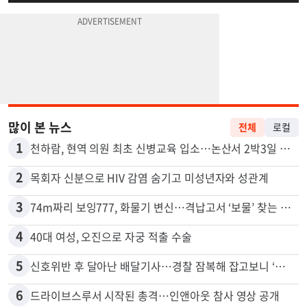
많이 본 뉴스
전체
로컬
1
천하람, 현역 의원 최초 신병교육 입소…논산서 2박3일 생활
2
목회자 신분으로 HIV 감염 숨기고 미성년자와 성관계
3
74m짜리 보잉777, 화물기 변신…격납고서 ‘보물’ 찾는 인천공항
4
40대 여성, 오진으로 자궁 적출 수술
5
신호위반 후 달아난 배달기사…경찰 잠복해 잡고보니 ‘반전’
6
드라이브스루서 시작된 총격…인앤아웃 참사 영상 공개