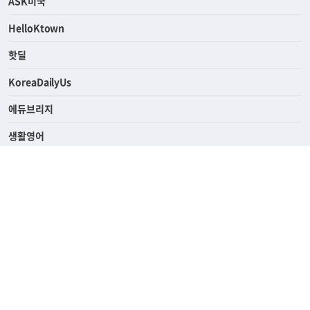
ASK미국
HelloKtown
핫딜
KoreaDailyUs
에듀브리지
생활영어
업소록
의료관광
해피빌리지
ABOUT
ADVERTISING
PRIVACY POLICY
TERMS OF SERVICE
윤리경영
고객센터
News Tips & Corrections
690 Wilshire Place Los Angeles, CA 90005
TEL. (213) 368-2500 FAX. (213) 389-6196
© Joongangilbo USA. All Rights Reserved.