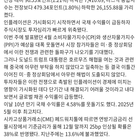
수는 전장보다 479.34포인트(1.80%) 하락한 26,155.88을 가리
켰다.
인플레이션은 가시화되기 시작하면서 국채 수익률이 급등하자
주식시장도 투자심리가 빠르게 위축됐다.
이번 주에 발표됐던 4월 소비자물가지수(CPI)와 생산자물가지수
(PPI)가 예상을 대폭 웃돌면서 시장 참가자들은 미·중 정상회담
에서 이란 전쟁과 관련한 돌파구가 나오기를 기대했다.
그러나 도널드 트럼프 대통령은 호르무즈 해협을 여는 것과 관련
해 중국에 아무런 부탁을 하지 않았다고 일축하는 등 결국 이틀간
이어진 미·중 정상회담에서 아무런 해법이 도출되지 않았다.
투자자들은 이란 전쟁으로 촉발된 인플레이션이 경제에 미치는
영향이 가시화된 데다 단기간 내 해결되기 어려울 것이라고 내다
보면서 글로벌 채권 수익률이 급등했다.
이날 10년 만기 국채 수익률은 4.58%를 웃돌기도 했다. 2025년
5월 이후 최고치다.
시카고상품거래소(CME) 페드워치툴에 따르면 연방기금금리 선
물시장에서 기준금리가 올해 12월 말까지 25bp 인상될 확률은
38%로 반영됐다. 지난주에는 13.6%에 불과했었다.