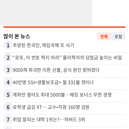
많이 본 뉴스
전체
로컬
1
추방된 한국인, 재입국해 또 사기
2
“로또, 이 번호 찍지 마라” 물리학자의 당첨금 높이는 비밀
3
9000채 파괴한 이튼 산불, 공식 원인 밝혀졌다
4
40만명 SSI<생활보조금> 월 331불 깎이나
5
계좌만 열어도 최대 5000불…체킹 보너스 무한 경쟁
6
유학생 급감 IIT… 교수•직원 160명 감원