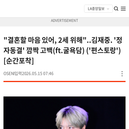
"결혼할 마음 있어, 2세 위해"..김재중. '정
자동결' 깜짝 고백(ft.굴욕담) ('편스토랑')
[순간포착]
OSEN
2026.05.15 07:46