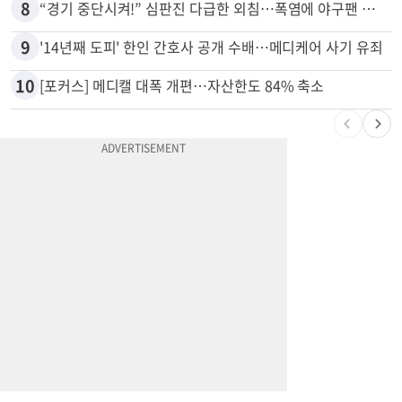
7
취업 잘되는 대학 1위는?…하버드 3위
8
“경기 중단시켜!” 심판진 다급한 외침…폭염에 야구팬 쓰러졌다
9
'14년째 도피' 한인 간호사 공개 수배…메디케어 사기 유죄
10
[포커스] 메디캘 대폭 개편…자산한도 84% 축소