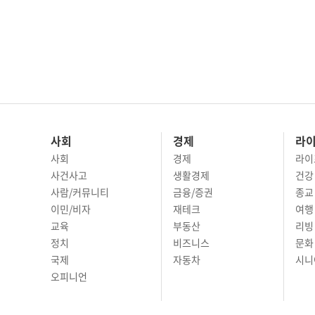
사회
경제
라
사회
경제
라이
사건사고
생활경제
건강
사람/커뮤니티
금융/증권
종교
이민/비자
재테크
여행 
교육
부동산
리빙
정치
비즈니스
문화 
국제
자동차
시니
오피니언