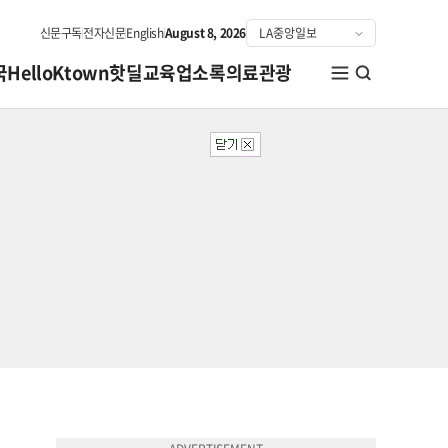
신문구독
전자신문
English
August 8, 2026
국
HelloKtown
핫딜
교육
업소록
의료관광