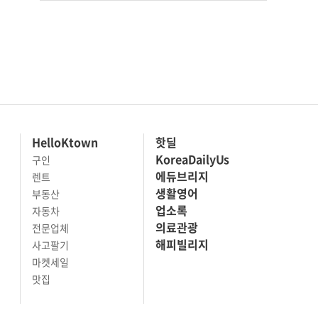
HelloKtown
핫딜
KoreaDailyUs
구인
에듀브리지
렌트
생활영어
부동산
업소록
자동차
의료관광
전문업체
해피빌리지
사고팔기
마켓세일
맛집