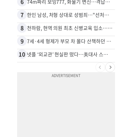
6
16
74m짜리 보잉777, 화물기 변신…격납고서 ‘보물’ 찾는 인천공항
40대
7
17
한인 남성, 처형 상대로 성범죄…"선처해줬더니 배신자 취급"
8
18
천하람, 현역 의원 최초 신병교육 입소…논산서 2박3일 생활
비영리
9
19
7세·4세 형제가 부모 차 몰다 산책하던 여성 들이받아
10
20
넷플 ‘외교관’ 현실판 떴다…美대사 스틸 지키는 ‘신 스틸러’