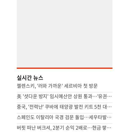
실시간 뉴스
젤렌스키, '러와 가까운' 세르비아 첫 방문
美 '셧다운 방지' 임시예산안 상원 통과…'유권자 ID법'은 좌절
중국, '전력난' 쿠바에 태양광 발전 키트 5천 대 기증
스페인도 이탈리아 국경 검문 돌입…세우타발 갈등 고조
버핏 떠난 버크셔, 2분기 순익 2배로…현금 쌓기서 투자로 전환