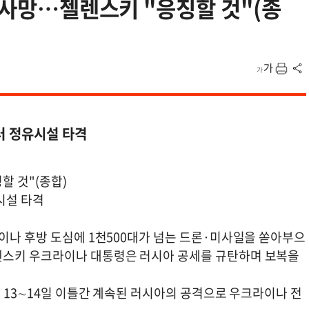
명 사망…젤렌스키 "응징할 것"(종
러 정유시설 타격
할 것"(종합)
시설 타격
이나 후방 도심에 1천500대가 넘는 드론·미사일을 쏟아부으
렌스키 우크라이나 대통령은 러시아 공세를 규탄하며 보복을
난 13∼14일 이틀간 계속된 러시아의 공격으로 우크라이나 전