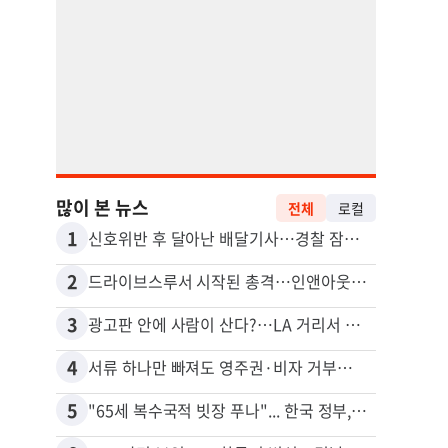
많이 본 뉴스
전체
로컬
1
11
신호위반 후 달아난 배달기사…경찰 잠복해 잡고보니 ‘반전’
2
12
드라이브스루서 시작된 총격…인앤아웃 참사 영상 공개
5주간
3
13
광고판 안에 사람이 산다?…LA 거리서 화제
4
14
서류 하나만 빠져도 영주권·비자 거부…심사관 재량권 대폭 확대
포드 
5
15
"65세 복수국적 빗장 푸나"... 한국 정부, 연령 완화 전면 추진