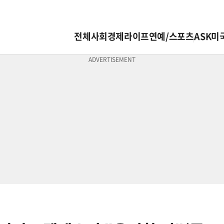
전체
사회
경제
라이프
연예/스포츠
ASK미