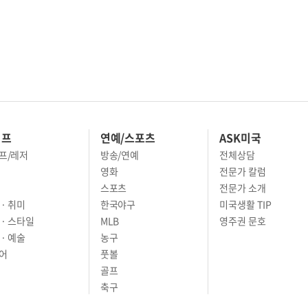
이프
연예/스포츠
ASK미국
프/레저
방송/연예
전체상담
영화
전문가 칼럼
스포츠
전문가 소개
· 취미
한국야구
미국생활 TIP
 · 스타일
MLB
영주권 문호
· 예술
농구
어
풋볼
골프