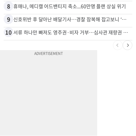
7
“술에 이것 한방울 넣어라” 매일 소주 1병 까는 91세의 철칙
8
휴매나, 메디캘 어드밴티지 축소...60만명 플랜 상실 위기
9
신호위반 후 달아난 배달기사…경찰 잠복해 잡고보니 ‘반전’
10
서류 하나만 빠져도 영주권·비자 거부…심사관 재량권 대폭 확대