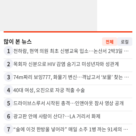
많이 본 뉴스
전체
로컬
1
천하람, 현역 의원 최초 신병교육 입소…논산서 2박3일 생활
2
목회자 신분으로 HIV 감염 숨기고 미성년자와 성관계
3
74m짜리 보잉777, 화물기 변신…격납고서 ‘보물’ 찾는 인천공항
4
40대 여성, 오진으로 자궁 적출 수술
5
드라이브스루서 시작된 총격…인앤아웃 참사 영상 공개
6
광고판 안에 사람이 산다?…LA 거리서 화제