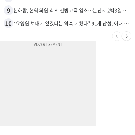
8
7세·4세 형제가 부모 차 몰다 산책하던 여성 들이받아
9
천하람, 현역 의원 최초 신병교육 입소…논산서 2박3일 생활
10
“요양원 보내지 않겠다는 약속 지켰다” 91세 남성, 아내 살해 혐의