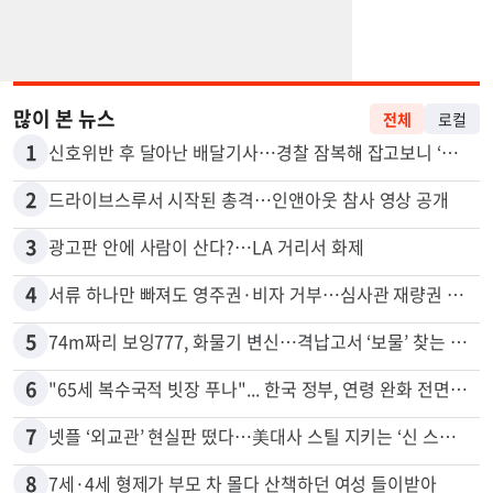
많이 본 뉴스
전체
로컬
1
신호위반 후 달아난 배달기사…경찰 잠복해 잡고보니 ‘반전’
2
드라이브스루서 시작된 총격…인앤아웃 참사 영상 공개
3
광고판 안에 사람이 산다?…LA 거리서 화제
4
서류 하나만 빠져도 영주권·비자 거부…심사관 재량권 대폭 확대
5
74m짜리 보잉777, 화물기 변신…격납고서 ‘보물’ 찾는 인천공항
6
"65세 복수국적 빗장 푸나"... 한국 정부, 연령 완화 전면 추진
7
넷플 ‘외교관’ 현실판 떴다…美대사 스틸 지키는 ‘신 스틸러’