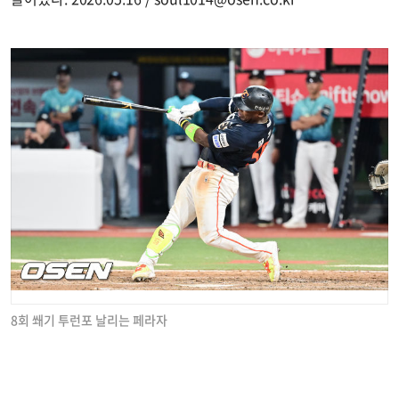
8회 쐐기 투런포 날리는 페라자