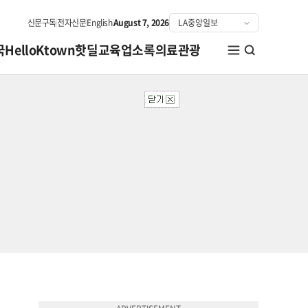
신문구독
전자신문
English
August 7, 2026
국
HelloKtown
핫딜
교육
업소록
의료관광