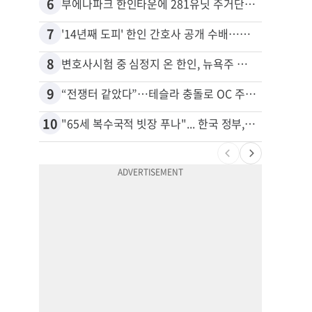
6
16
부에나파크 한인타운에 281유닛 주거단지 들어선다
7
17
'14년째 도피' 한인 간호사 공개 수배…메디케어 사기 유죄
8
18
변호사시험 중 심정지 온 한인, 뉴욕주 제소
9
19
“전쟁터 같았다”…테슬라 충돌로 OC 주택 4채 파손
10
20
"65세 복수국적 빗장 푸나"... 한국 정부, 연령 완화 전면 추진