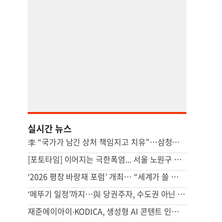
실시간 뉴스
李 “국가가 남긴 상처 책임지고 치유”…삼청교육대 등 첫 사과
[포토타임] 이어지는 극한폭염... 서울 노원구 40도 넘어
‘2026 평창 바랑재 포럼’ 개최… “세계가 쓸 산업 AI 표준 만들어야”
‘메뚜기 일정’까지…與 당권주자, 수도권 아닌 호남 집중 이유
재준에이아이∙KODICA, 생성형 AI 콘텐트 인재양성 MOU