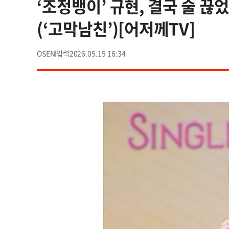
‘조정뱅이’ 규현, 결국 술 끊었
(‘고막남친’)[어저께TV]
OSEN
2026.05.15 16:34