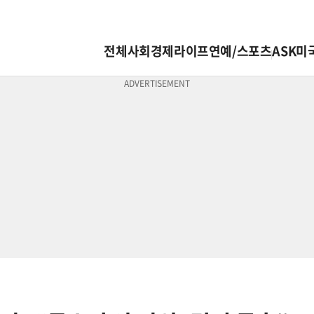
전체
사회
경제
라이프
연예/스포츠
ASK미