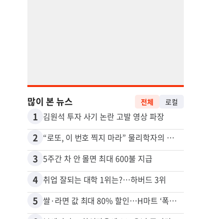
많이 본 뉴스
전체
로컬
1
11
김원석 투자 사기 논란 고발 영상 파장
2
12
“로또, 이 번호 찍지 마라” 물리학자의 당첨금 높이는 비밀
3
13
5주간 차 안 몰면 최대 600불 지급
4
14
취업 잘되는 대학 1위는?…하버드 3위
5
15
쌀·라면 값 최대 80% 할인…H마트 ‘폭탄 세일’