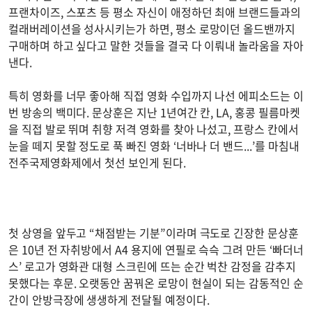
프랜차이즈, 스포츠 등 평소 자신이 애정하던 최애 브랜드들과의
컬래버레이션을 성사시키는가 하면, 평소 로망이던 올드밴까지
구매하며 하고 싶다고 말한 것들을 결국 다 이뤄내 놀라움을 자아
낸다.
특히 영화를 너무 좋아해 직접 영화 수입까지 나선 에피소드는 이
번 방송의 백미다. 문상훈은 지난 1년여간 칸, LA, 홍콩 필름마켓
을 직접 발로 뛰며 취향 저격 영화를 찾아 나섰고, 프랑스 칸에서
눈을 떼지 못할 정도로 푹 빠진 영화 ‘너바나 더 밴드...’를 마침내
전주국제영화제에서 첫선 보인게 된다.
첫 상영을 앞두고 “채점받는 기분”이라며 극도로 긴장한 문상훈
은 10년 전 자취방에서 A4 용지에 연필로 슥슥 그려 만든 ‘빠더너
스’ 로고가 영화관 대형 스크린에 뜨는 순간 벅찬 감정을 감추지
못했다는 후문. 오랫동안 꿈꿔온 로망이 현실이 되는 감동적인 순
간이 안방극장에 생생하게 전달될 예정이다.