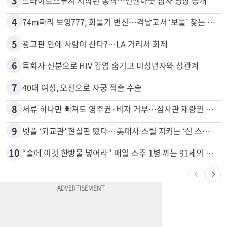
2
신호위반 후 달아난 배달기사…경찰 잠복해 잡고보니 ‘반전’
3
드라이브스루서 시작된 총격…인앤아웃 참사 영상 공개
4
74m짜리 보잉777, 화물기 변신…격납고서 ‘보물’ 찾는 인천공항
5
광고판 안에 사람이 산다?…LA 거리서 화제
6
목회자 신분으로 HIV 감염 숨기고 미성년자와 성관계
7
40대 여성, 오진으로 자궁 적출 수술
8
서류 하나만 빠져도 영주권·비자 거부…심사관 재량권 대폭 확대
9
넷플 ‘외교관’ 현실판 떴다…美대사 스틸 지키는 ‘신 스틸러’
10
“술에 이것 한방울 넣어라” 매일 소주 1병 까는 91세의 철칙