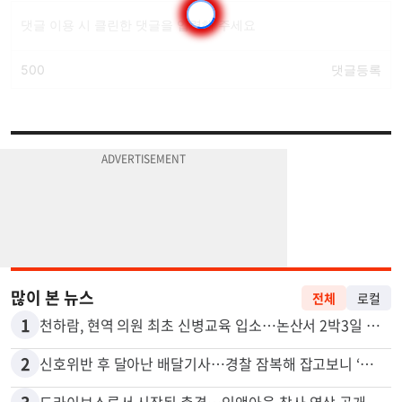
많이 본 뉴스
전체
로컬
1
천하람, 현역 의원 최초 신병교육 입소…논산서 2박3일 생활