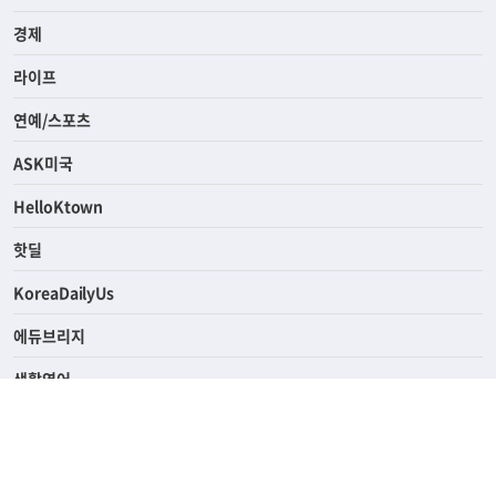
전체
사회
경제
라이프
연예/스포츠
ASK미국
HelloKtown
핫딜
KoreaDailyUs
에듀브리지
생활영어
업소록