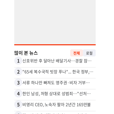
많이 본 뉴스
전체
로컬
1
11
신호위반 후 달아난 배달기사…경찰 잠복해 잡고보니 ‘반전’
2
12
"65세 복수국적 빗장 푸나"... 한국 정부, 연령 완화 전면 추진
3
13
서류 하나만 빠져도 영주권·비자 거부…심사관 재량권 대폭 확대
김원석
4
14
한인 남성, 처형 상대로 성범죄…"선처해줬더니 배신자 취급"
5
15
비영리 CEO, 노숙자 팔아 2년간 165만불