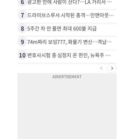
6
16
광고판 안에 사람이 산다?…LA 거리서 화제
포드 
7
17
드라이브스루서 시작된 총격…인앤아웃 참사 영상 공개
8
18
5주간 차 안 몰면 최대 600불 지급
9
19
74m짜리 보잉777, 화물기 변신…격납고서 ‘보물’ 찾는 인천공항
10
20
변호사시험 중 심정지 온 한인, 뉴욕주 제소