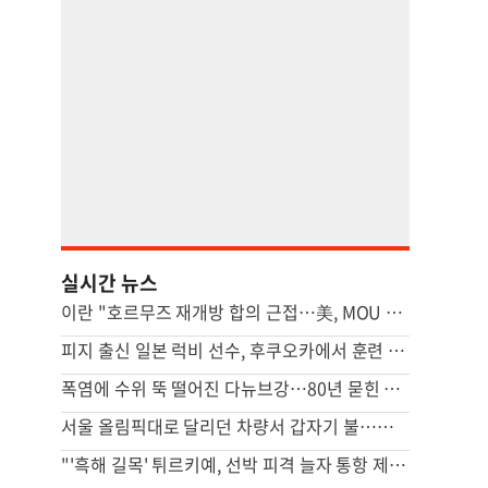
실시간 뉴스
이란 "호르무즈 재개방 합의 근접…美, MOU 위반 배상해야"
피지 출신 일본 럭비 선수, 후쿠오카에서 훈련 중 열사병 사망
폭염에 수위 뚝 떨어진 다뉴브강…80년 묻힌 나치 군함 줄줄이 드러났다
서울 올림픽대로 달리던 차량서 갑자기 불…운전자 1명 경상
"'흑해 길목' 튀르키예, 선박 피격 늘자 통항 제한"