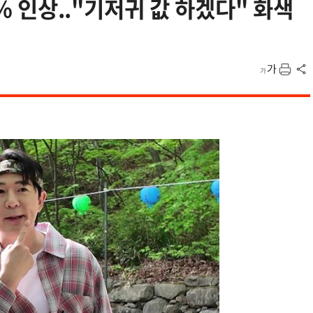
0% 인상.."기저귀 값 하겠다" 화색