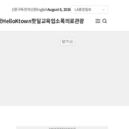
신문구독
전자신문
English
August 8, 2026
국
HelloKtown
핫딜
교육
업소록
의료관광