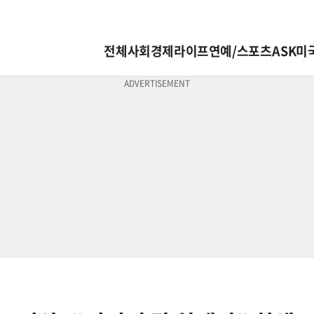
전체
사회
경제
라이프
연예/스포츠
ASK미